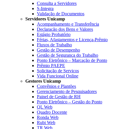
Consulta a Servidores
S-Integra
Validação de Documentos
Servidores Unicamp
Acompanhamento e Transferência
Declaração dos Bens e Valores
Estágio Probatório
Férias, Afastamentos e Licença-Prêmio
Fluxos de Trabalho
Gestão de Desempenho
Gestão de Segurança do Trabalho
Ponto Eletrônico – Marcação de Ponto
Prêmio PAEPE
Solicitação de Serviços
Vida Funcional Online
Gestores Unicamp
Convênios e Plantões
Gerenciamento de Pesquisadores
Painel de Gestão de RH
Ponto Eletrônico – Gestão do Ponto
QL Web
Quadro Docente
Ronda Web
Rubi Web
TR Web