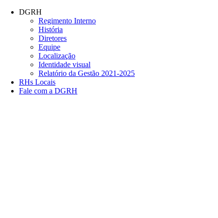
Conteúdo principal
Menu principal
Rodapé
DGRH
Regimento Interno
História
Diretores
Equipe
Localização
Identidade visual
Relatório da Gestão 2021-2025
RHs Locais
Fale com a DGRH
Link para o Facebook
Link para o Twitter