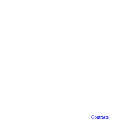
Diminuir fonte
Contraste