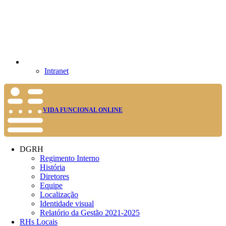
Intranet
VIDA FUNCIONAL ONLINE
DGRH
Regimento Interno
História
Diretores
Equipe
Localização
Identidade visual
Relatório da Gestão 2021-2025
RHs Locais