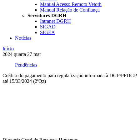
Manual Acesso Remoto Vetorh
Manual Relação de Confiança
Servidores DGRH
Intranet DGRH
SIGAD
SIGEA
Notícias
Início
2024
quarta
27
mar
Pendências
Crédito do pagamento para regularização informada à DGP/PFDGP
até 15/03/2024 (2ªQz)
Compartilhar na agen
Diretoria Geral de Recursos Humanos