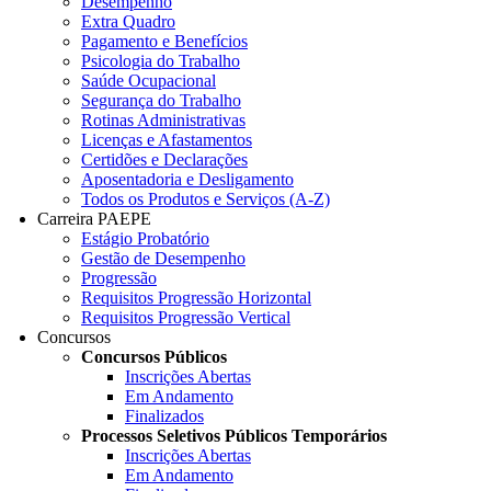
Desempenho
Extra Quadro
Pagamento e Benefícios
Psicologia do Trabalho
Saúde Ocupacional
Segurança do Trabalho
Rotinas Administrativas
Licenças e Afastamentos
Certidões e Declarações
Aposentadoria e Desligamento
Todos os Produtos e Serviços (A-Z)
Carreira PAEPE
Estágio Probatório
Gestão de Desempenho
Progressão
Requisitos Progressão Horizontal
Requisitos Progressão Vertical
Concursos
Concursos Públicos
Inscrições Abertas
Em Andamento
Finalizados
Processos Seletivos Públicos Temporários
Inscrições Abertas
Em Andamento