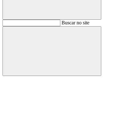
Buscar
Buscar no site
Buscar
Aumentar fonte
Diminuir fonte