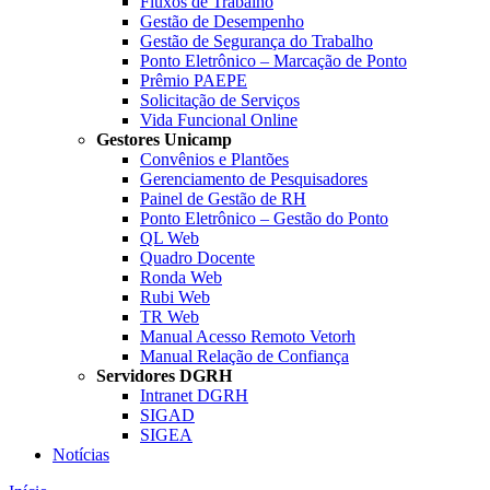
Fluxos de Trabalho
Gestão de Desempenho
Gestão de Segurança do Trabalho
Ponto Eletrônico – Marcação de Ponto
Prêmio PAEPE
Solicitação de Serviços
Vida Funcional Online
Gestores Unicamp
Convênios e Plantões
Gerenciamento de Pesquisadores
Painel de Gestão de RH
Ponto Eletrônico – Gestão do Ponto
QL Web
Quadro Docente
Ronda Web
Rubi Web
TR Web
Manual Acesso Remoto Vetorh
Manual Relação de Confiança
Servidores DGRH
Intranet DGRH
SIGAD
SIGEA
Notícias