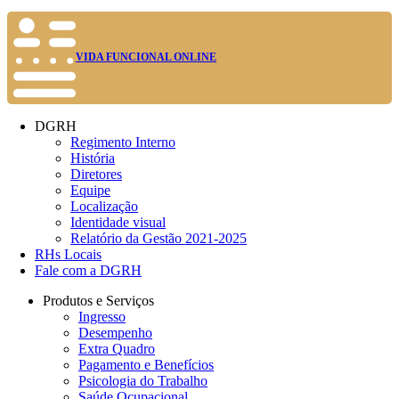
VIDA FUNCIONAL ONLINE
DGRH
Regimento Interno
História
Diretores
Equipe
Localização
Identidade visual
Relatório da Gestão 2021-2025
RHs Locais
Fale com a DGRH
Produtos e Serviços
Ingresso
Desempenho
Extra Quadro
Pagamento e Benefícios
Psicologia do Trabalho
Saúde Ocupacional