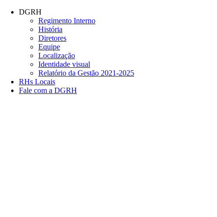
Conteúdo principal
Menu principal
Rodapé
DGRH
Regimento Interno
História
Diretores
Equipe
Localização
Identidade visual
Relatório da Gestão 2021-2025
RHs Locais
Fale com a DGRH
Link para o Facebook
Link para o Twitter