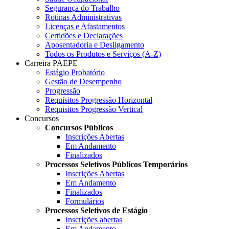
Segurança do Trabalho
Rotinas Administrativas
Licenças e Afastamentos
Certidões e Declarações
Aposentadoria e Desligamento
Todos os Produtos e Serviços (A-Z)
Carreira PAEPE
Estágio Probatório
Gestão de Desempenho
Progressão
Requisitos Progressão Horizontal
Requisitos Progressão Vertical
Concursos
Concursos Públicos
Inscrições Abertas
Em Andamento
Finalizados
Processos Seletivos Públicos Temporários
Inscrições Abertas
Em Andamento
Finalizados
Formulários
Processos Seletivos de Estágio
Inscrições abertas
Em Andamento