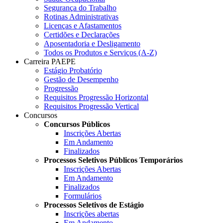
Segurança do Trabalho
Rotinas Administrativas
Licenças e Afastamentos
Certidões e Declarações
Aposentadoria e Desligamento
Todos os Produtos e Serviços (A-Z)
Carreira PAEPE
Estágio Probatório
Gestão de Desempenho
Progressão
Requisitos Progressão Horizontal
Requisitos Progressão Vertical
Concursos
Concursos Públicos
Inscrições Abertas
Em Andamento
Finalizados
Processos Seletivos Públicos Temporários
Inscrições Abertas
Em Andamento
Finalizados
Formulários
Processos Seletivos de Estágio
Inscrições abertas
Em Andamento