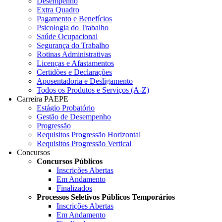
Desempenho
Extra Quadro
Pagamento e Benefícios
Psicologia do Trabalho
Saúde Ocupacional
Segurança do Trabalho
Rotinas Administrativas
Licenças e Afastamentos
Certidões e Declarações
Aposentadoria e Desligamento
Todos os Produtos e Serviços (A-Z)
Carreira PAEPE
Estágio Probatório
Gestão de Desempenho
Progressão
Requisitos Progressão Horizontal
Requisitos Progressão Vertical
Concursos
Concursos Públicos
Inscrições Abertas
Em Andamento
Finalizados
Processos Seletivos Públicos Temporários
Inscrições Abertas
Em Andamento