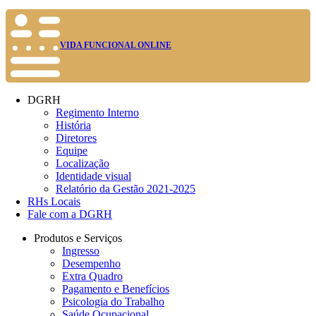
VIDA FUNCIONAL ONLINE
DGRH
Regimento Interno
História
Diretores
Equipe
Localização
Identidade visual
Relatório da Gestão 2021-2025
RHs Locais
Fale com a DGRH
Produtos e Serviços
Ingresso
Desempenho
Extra Quadro
Pagamento e Benefícios
Psicologia do Trabalho
Saúde Ocupacional