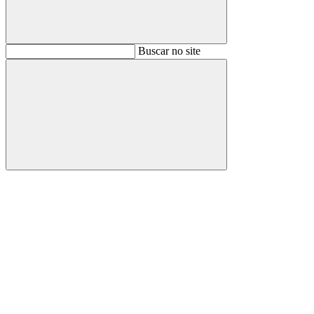
Buscar
Buscar no site
Buscar
Aumentar fonte
Diminuir fonte