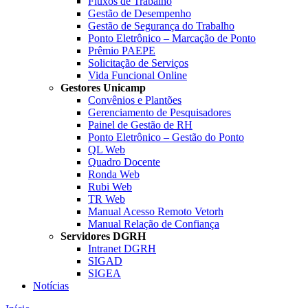
Fluxos de Trabalho
Gestão de Desempenho
Gestão de Segurança do Trabalho
Ponto Eletrônico – Marcação de Ponto
Prêmio PAEPE
Solicitação de Serviços
Vida Funcional Online
Gestores Unicamp
Convênios e Plantões
Gerenciamento de Pesquisadores
Painel de Gestão de RH
Ponto Eletrônico – Gestão do Ponto
QL Web
Quadro Docente
Ronda Web
Rubi Web
TR Web
Manual Acesso Remoto Vetorh
Manual Relação de Confiança
Servidores DGRH
Intranet DGRH
SIGAD
SIGEA
Notícias