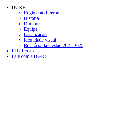
Conteúdo principal
Menu principal
Rodapé
DGRH
Regimento Interno
História
Diretores
Equipe
Localização
Identidade visual
Relatório da Gestão 2021-2025
RHs Locais
Fale com a DGRH
Link para o Facebook
Link para o Twitter