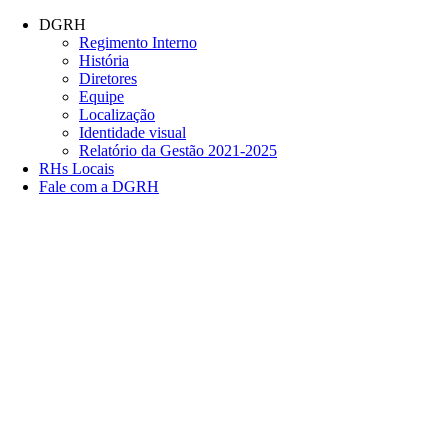
Conteúdo principal
Menu principal
Rodapé
DGRH
Regimento Interno
História
Diretores
Equipe
Localização
Identidade visual
Relatório da Gestão 2021-2025
RHs Locais
Fale com a DGRH
Link para o Facebook
Link para o Twitter