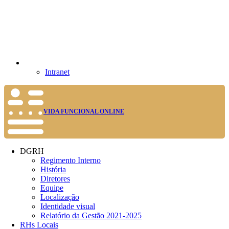
Intranet
VIDA FUNCIONAL ONLINE
DGRH
Regimento Interno
História
Diretores
Equipe
Localização
Identidade visual
Relatório da Gestão 2021-2025
RHs Locais