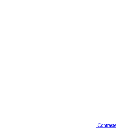
Diminuir fonte
Contraste