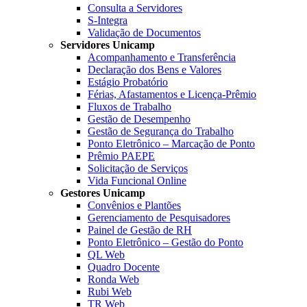
Consulta a Servidores
S-Integra
Validação de Documentos
Servidores Unicamp
Acompanhamento e Transferência
Declaração dos Bens e Valores
Estágio Probatório
Férias, Afastamentos e Licença-Prêmio
Fluxos de Trabalho
Gestão de Desempenho
Gestão de Segurança do Trabalho
Ponto Eletrônico – Marcação de Ponto
Prêmio PAEPE
Solicitação de Serviços
Vida Funcional Online
Gestores Unicamp
Convênios e Plantões
Gerenciamento de Pesquisadores
Painel de Gestão de RH
Ponto Eletrônico – Gestão do Ponto
QL Web
Quadro Docente
Ronda Web
Rubi Web
TR Web