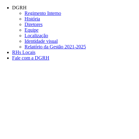
Conteúdo principal
Menu principal
Rodapé
DGRH
Regimento Interno
História
Diretores
Equipe
Localização
Identidade visual
Relatório da Gestão 2021-2025
RHs Locais
Fale com a DGRH
Link para o Facebook
Link para o Twitter