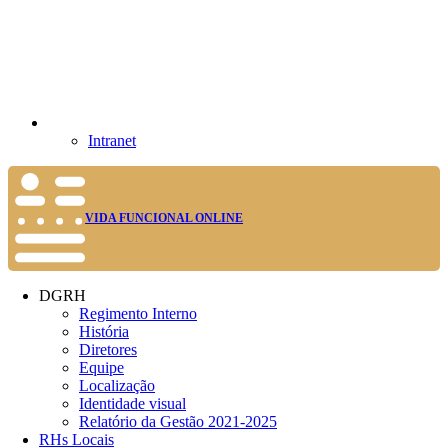
Intranet
VIDA FUNCIONAL ONLINE
DGRH
Regimento Interno
História
Diretores
Equipe
Localização
Identidade visual
Relatório da Gestão 2021-2025
RHs Locais