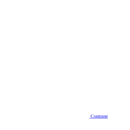
Diminuir fonte
Contraste