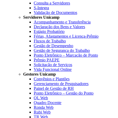
Consulta a Servidores
S-Integra
Validação de Documentos
Servidores Unicamp
Acompanhamento e Transferência
Declaração dos Bens e Valores
Estágio Probatório
Férias, Afastamentos e Licença-Prêmio
Fluxos de Trabalho
Gestão de Desempenho
Gestão de Segurança do Trabalho
Ponto Eletrônico – Marcação de Ponto
Prêmio PAEPE
Solicitação de Serviços
Vida Funcional Online
Gestores Unicamp
Convênios e Plantões
Gerenciamento de Pesquisadores
Painel de Gestão de RH
Ponto Eletrônico – Gestão do Ponto
QL Web
Quadro Docente
Ronda Web
Rubi Web
TR Web