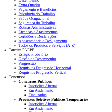
Desempenho
Extra Quadro
Pagamento e Benefícios
Psicologia do Trabalho
Saúde Ocupacional
Segurança do Trabalho
Rotinas Administrativas
Licenças e Afastamentos
Certidões e Declarações
Aposentadoria e Desligamento
Todos os Produtos e Serviços (A-Z)
Carreira PAEPE
Estágio Probatório
Gestão de Desempenho
Progressão
Requisitos Progressão Horizontal
Requisitos Progressão Vertical
Concursos
Concursos Públicos
Inscrições Abertas
Em Andamento
Finalizados
Processos Seletivos Públicos Temporários
Inscrições Abertas
Em Andamento