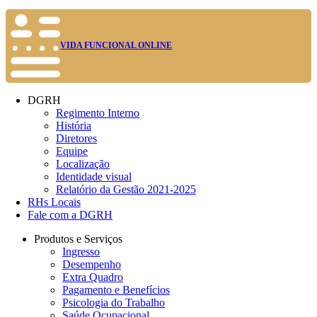
VIDA FUNCIONAL ONLINE
DGRH
Regimento Interno
História
Diretores
Equipe
Localização
Identidade visual
Relatório da Gestão 2021-2025
RHs Locais
Fale com a DGRH
Produtos e Serviços
Ingresso
Desempenho
Extra Quadro
Pagamento e Benefícios
Psicologia do Trabalho
Saúde Ocupacional