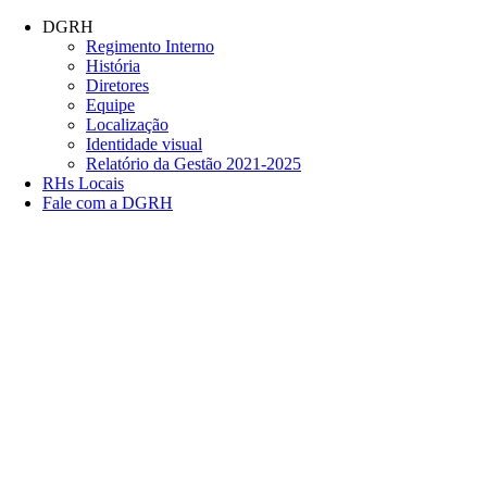
Conteúdo principal
Menu principal
Rodapé
DGRH
Regimento Interno
História
Diretores
Equipe
Localização
Identidade visual
Relatório da Gestão 2021-2025
RHs Locais
Fale com a DGRH
Link para o Facebook
Link para o Twitter