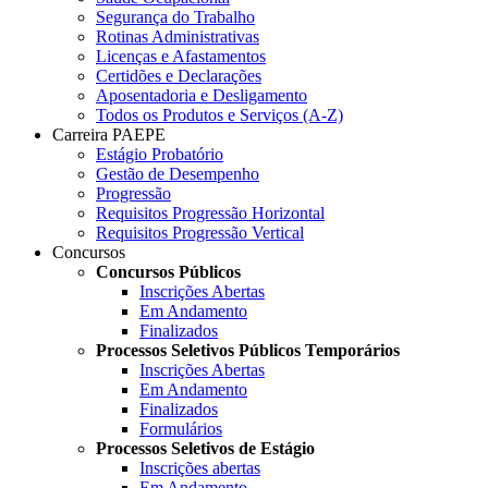
Segurança do Trabalho
Rotinas Administrativas
Licenças e Afastamentos
Certidões e Declarações
Aposentadoria e Desligamento
Todos os Produtos e Serviços (A-Z)
Carreira PAEPE
Estágio Probatório
Gestão de Desempenho
Progressão
Requisitos Progressão Horizontal
Requisitos Progressão Vertical
Concursos
Concursos Públicos
Inscrições Abertas
Em Andamento
Finalizados
Processos Seletivos Públicos Temporários
Inscrições Abertas
Em Andamento
Finalizados
Formulários
Processos Seletivos de Estágio
Inscrições abertas
Em Andamento