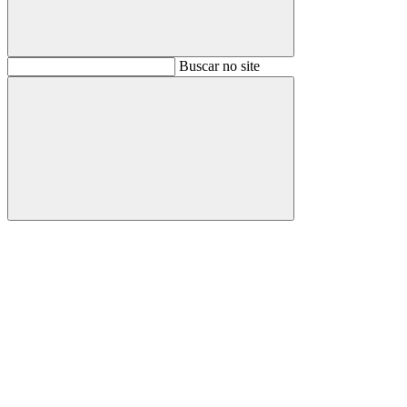
Buscar
Buscar no site
Buscar
Aumentar fonte
Diminuir fonte