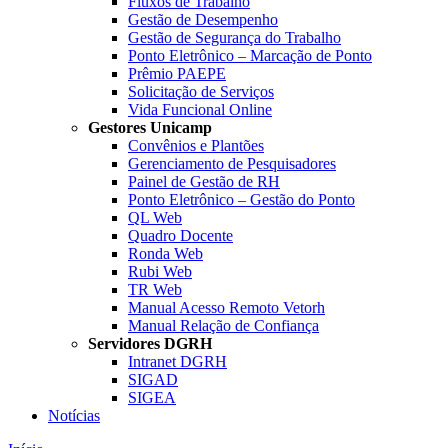
Fluxos de Trabalho
Gestão de Desempenho
Gestão de Segurança do Trabalho
Ponto Eletrônico – Marcação de Ponto
Prêmio PAEPE
Solicitação de Serviços
Vida Funcional Online
Gestores Unicamp
Convênios e Plantões
Gerenciamento de Pesquisadores
Painel de Gestão de RH
Ponto Eletrônico – Gestão do Ponto
QL Web
Quadro Docente
Ronda Web
Rubi Web
TR Web
Manual Acesso Remoto Vetorh
Manual Relação de Confiança
Servidores DGRH
Intranet DGRH
SIGAD
SIGEA
Notícias