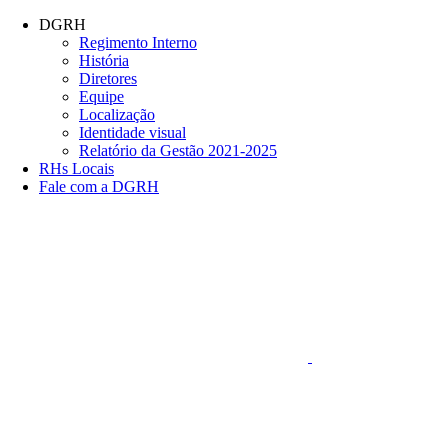
Conteúdo principal
Menu principal
Rodapé
DGRH
Regimento Interno
História
Diretores
Equipe
Localização
Identidade visual
Relatório da Gestão 2021-2025
RHs Locais
Fale com a DGRH
Link para o Faceboo
Aumentar fonte