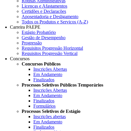
Rotinas Administrativas
Licenças e Afastamentos
Certidões e Declarações
Aposentadoria e Desligamento
Todos os Produtos e Serviços (A-Z)
Carreira PAEPE
Estágio Probatório
Gestão de Desempenho
Progressão
Requisitos Progressão Horizontal
Requisitos Progressão Vertical
Concursos
Concursos Públicos
Inscrições Abertas
Em Andamento
Finalizados
Processos Seletivos Públicos Temporários
Inscrições Abertas
Em Andamento
Finalizados
Formulários
Processos Seletivos de Estágio
Inscrições abertas
Em Andamento
Finalizados