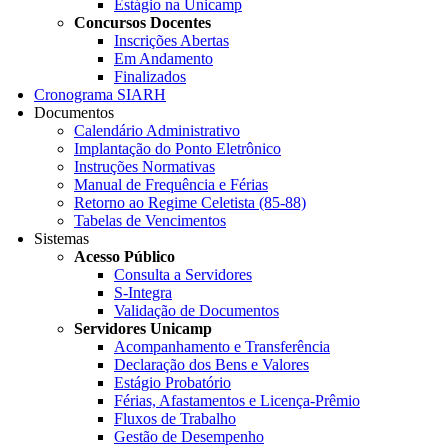
Estágio na Unicamp
Concursos Docentes
Inscrições Abertas
Em Andamento
Finalizados
Cronograma SIARH
Documentos
Calendário Administrativo
Implantação do Ponto Eletrônico
Instruções Normativas
Manual de Frequência e Férias
Retorno ao Regime Celetista (85-88)
Tabelas de Vencimentos
Sistemas
Acesso Público
Consulta a Servidores
S-Integra
Validação de Documentos
Servidores Unicamp
Acompanhamento e Transferência
Declaração dos Bens e Valores
Estágio Probatório
Férias, Afastamentos e Licença-Prêmio
Fluxos de Trabalho
Gestão de Desempenho