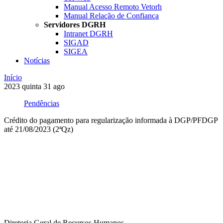
Manual Acesso Remoto Vetorh
Manual Relação de Confiança
Servidores DGRH
Intranet DGRH
SIGAD
SIGEA
Notícias
Início
2023
quinta
31
ago
Pendências
Crédito do pagamento para regularização informada à DGP/PFDGP
até 21/08/2023 (2ªQz)
Compartilhar na agen
Diretoria Geral de Recursos Humanos