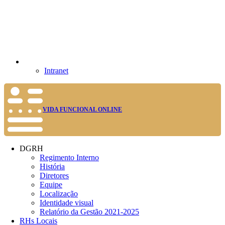
Intranet
VIDA FUNCIONAL ONLINE
DGRH
Regimento Interno
História
Diretores
Equipe
Localização
Identidade visual
Relatório da Gestão 2021-2025
RHs Locais