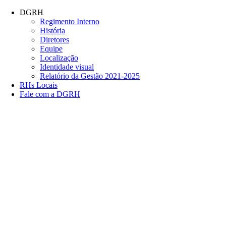
Conteúdo principal
Menu principal
Rodapé
DGRH
Regimento Interno
História
Diretores
Equipe
Localização
Identidade visual
Relatório da Gestão 2021-2025
RHs Locais
Fale com a DGRH
Link para o Facebook
Link para o Twitter