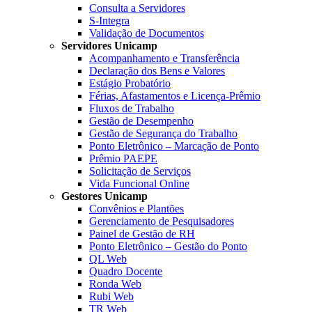
Consulta a Servidores
S-Integra
Validação de Documentos
Servidores Unicamp
Acompanhamento e Transferência
Declaração dos Bens e Valores
Estágio Probatório
Férias, Afastamentos e Licença-Prêmio
Fluxos de Trabalho
Gestão de Desempenho
Gestão de Segurança do Trabalho
Ponto Eletrônico – Marcação de Ponto
Prêmio PAEPE
Solicitação de Serviços
Vida Funcional Online
Gestores Unicamp
Convênios e Plantões
Gerenciamento de Pesquisadores
Painel de Gestão de RH
Ponto Eletrônico – Gestão do Ponto
QL Web
Quadro Docente
Ronda Web
Rubi Web
TR Web