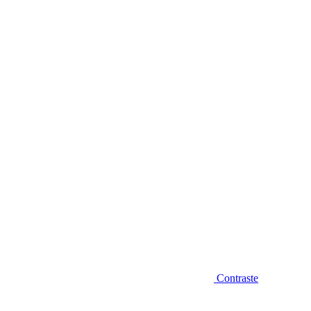
Diminuir fonte
Contraste