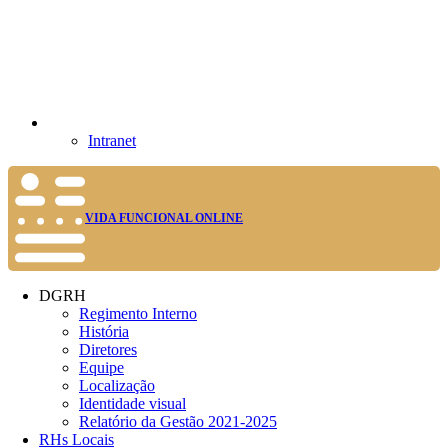
Intranet
VIDA FUNCIONAL ONLINE
DGRH
Regimento Interno
História
Diretores
Equipe
Localização
Identidade visual
Relatório da Gestão 2021-2025
RHs Locais