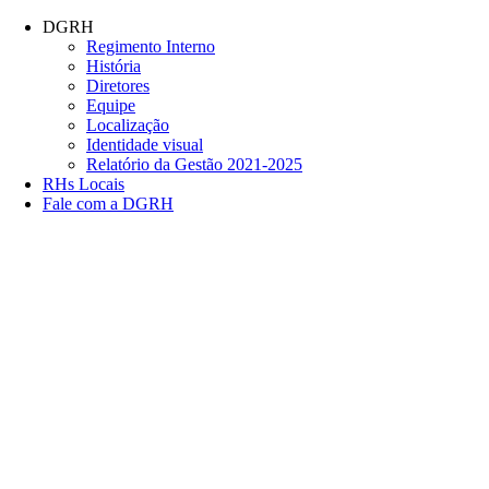
Conteúdo principal
Menu principal
Rodapé
DGRH
Regimento Interno
História
Diretores
Equipe
Localização
Identidade visual
Relatório da Gestão 2021-2025
RHs Locais
Fale com a DGRH
Link para o Facebook
Link para o Twitter