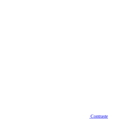
Diminuir fonte
Contraste