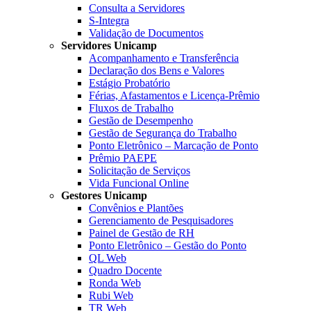
Consulta a Servidores
S-Integra
Validação de Documentos
Servidores Unicamp
Acompanhamento e Transferência
Declaração dos Bens e Valores
Estágio Probatório
Férias, Afastamentos e Licença-Prêmio
Fluxos de Trabalho
Gestão de Desempenho
Gestão de Segurança do Trabalho
Ponto Eletrônico – Marcação de Ponto
Prêmio PAEPE
Solicitação de Serviços
Vida Funcional Online
Gestores Unicamp
Convênios e Plantões
Gerenciamento de Pesquisadores
Painel de Gestão de RH
Ponto Eletrônico – Gestão do Ponto
QL Web
Quadro Docente
Ronda Web
Rubi Web
TR Web