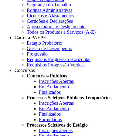
Segurança do Trabalho
Rotinas Administrativas
Licenças e Afastamentos
Certidões e Declarações
Aposentadoria e Desligamento
Todos os Produtos e Serviços (A-Z)
Carreira PAEPE
Estágio Probatório
Gestão de Desempenho
Progressão
Requisitos Progressão Horizontal
Requisitos Progressão Vertical
Concursos
Concursos Públicos
Inscrições Abertas
Em Andamento
Finalizados
Processos Seletivos Públicos Temporários
Inscrições Abertas
Em Andamento
Finalizados
Formulários
Processos Seletivos de Estágio
Inscrições abertas
Em Andamento