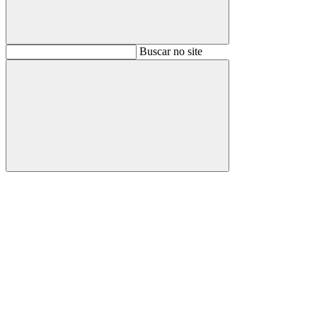
Buscar
Buscar no site
Buscar
Aumentar fonte
Diminuir fonte