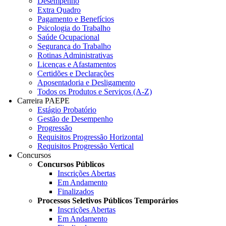
Desempenho
Extra Quadro
Pagamento e Benefícios
Psicologia do Trabalho
Saúde Ocupacional
Segurança do Trabalho
Rotinas Administrativas
Licenças e Afastamentos
Certidões e Declarações
Aposentadoria e Desligamento
Todos os Produtos e Serviços (A-Z)
Carreira PAEPE
Estágio Probatório
Gestão de Desempenho
Progressão
Requisitos Progressão Horizontal
Requisitos Progressão Vertical
Concursos
Concursos Públicos
Inscrições Abertas
Em Andamento
Finalizados
Processos Seletivos Públicos Temporários
Inscrições Abertas
Em Andamento