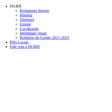
Conteúdo principal
Menu principal
Rodapé
DGRH
Regimento Interno
História
Diretores
Equipe
Localização
Identidade visual
Relatório da Gestão 2021-2025
RHs Locais
Fale com a DGRH
Link para o Facebook
Link para o Twitter