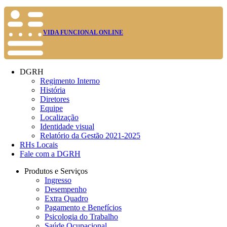
VIDA FUNCIONAL ONLINE
DGRH
Regimento Interno
História
Diretores
Equipe
Localização
Identidade visual
Relatório da Gestão 2021-2025
RHs Locais
Fale com a DGRH
Produtos e Serviços
Ingresso
Desempenho
Extra Quadro
Pagamento e Benefícios
Psicologia do Trabalho
Saúde Ocupacional