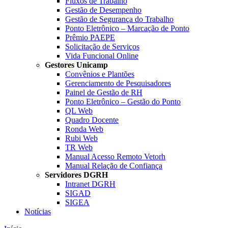
Fluxos de Trabalho
Gestão de Desempenho
Gestão de Segurança do Trabalho
Ponto Eletrônico – Marcação de Ponto
Prêmio PAEPE
Solicitação de Serviços
Vida Funcional Online
Gestores Unicamp
Convênios e Plantões
Gerenciamento de Pesquisadores
Painel de Gestão de RH
Ponto Eletrônico – Gestão do Ponto
QL Web
Quadro Docente
Ronda Web
Rubi Web
TR Web
Manual Acesso Remoto Vetorh
Manual Relação de Confiança
Servidores DGRH
Intranet DGRH
SIGAD
SIGEA
Notícias