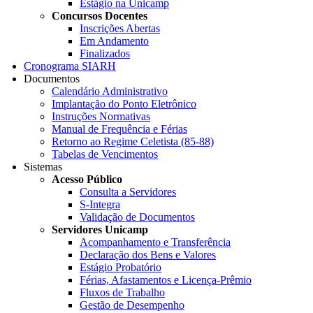
Estágio na Unicamp
Concursos Docentes
Inscrições Abertas
Em Andamento
Finalizados
Cronograma SIARH
Documentos
Calendário Administrativo
Implantação do Ponto Eletrônico
Instruções Normativas
Manual de Frequência e Férias
Retorno ao Regime Celetista (85-88)
Tabelas de Vencimentos
Sistemas
Acesso Público
Consulta a Servidores
S-Integra
Validação de Documentos
Servidores Unicamp
Acompanhamento e Transferência
Declaração dos Bens e Valores
Estágio Probatório
Férias, Afastamentos e Licença-Prêmio
Fluxos de Trabalho
Gestão de Desempenho