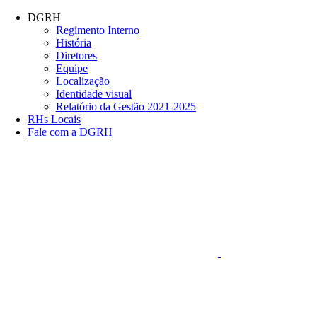
Conteúdo principal
Menu principal
Rodapé
DGRH
Regimento Interno
História
Diretores
Equipe
Localização
Identidade visual
Relatório da Gestão 2021-2025
RHs Locais
Fale com a DGRH
Link para o Faceboo
Aumentar fonte