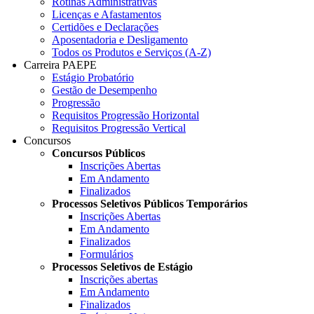
Rotinas Administrativas
Licenças e Afastamentos
Certidões e Declarações
Aposentadoria e Desligamento
Todos os Produtos e Serviços (A-Z)
Carreira PAEPE
Estágio Probatório
Gestão de Desempenho
Progressão
Requisitos Progressão Horizontal
Requisitos Progressão Vertical
Concursos
Concursos Públicos
Inscrições Abertas
Em Andamento
Finalizados
Processos Seletivos Públicos Temporários
Inscrições Abertas
Em Andamento
Finalizados
Formulários
Processos Seletivos de Estágio
Inscrições abertas
Em Andamento
Finalizados