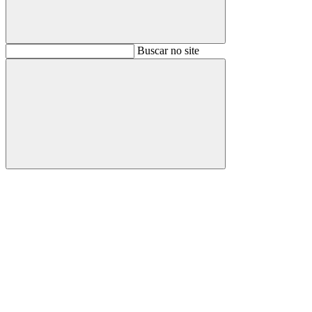
Buscar
Buscar no site
Buscar
Aumentar fonte
Diminuir fonte