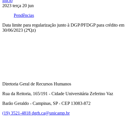
Início
2023
terça
20
jun
Pendências
Data limite para regularização junto à DGP/PFDGP para crédito em
30/06/2023 (2ªQz)
Compartilhar na agen
Diretoria Geral de Recursos Humanos
Rua da Reitoria, 165/191 - Cidade Universitária Zeferino Vaz
Barão Geraldo - Campinas, SP - CEP 13083-872
(19) 3521-4818
dgrh.ca@unicamp.br
Link para o Facebook