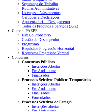
Segurança do Trabalho
Rotinas Administrativas
Licenças e Afastamentos
Certidões e Declarações
Aposentadoria e Desligamento
Todos os Produtos e Serviços (A-Z)
Carreira PAEPE
Estágio Probatório
Gestão de Desempenho
Progressão
Requisitos Progressão Horizontal
Requisitos Progressão Vertical
Concursos
Concursos Públicos
Inscrições Abertas
Em Andamento
Finalizados
Processos Seletivos Públicos Temporários
Inscrições Abertas
Em Andamento
Finalizados
Formulários
Processos Seletivos de Estágio
Inscrições abertas
Em Andamento