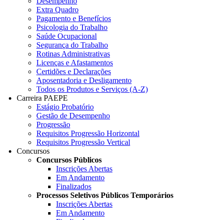
Desempenho
Extra Quadro
Pagamento e Benefícios
Psicologia do Trabalho
Saúde Ocupacional
Segurança do Trabalho
Rotinas Administrativas
Licenças e Afastamentos
Certidões e Declarações
Aposentadoria e Desligamento
Todos os Produtos e Serviços (A-Z)
Carreira PAEPE
Estágio Probatório
Gestão de Desempenho
Progressão
Requisitos Progressão Horizontal
Requisitos Progressão Vertical
Concursos
Concursos Públicos
Inscrições Abertas
Em Andamento
Finalizados
Processos Seletivos Públicos Temporários
Inscrições Abertas
Em Andamento