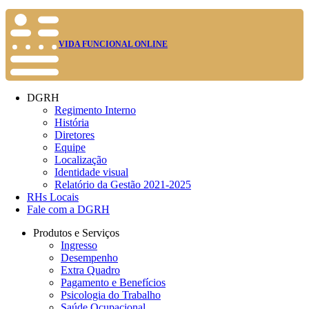
VIDA FUNCIONAL ONLINE
DGRH
Regimento Interno
História
Diretores
Equipe
Localização
Identidade visual
Relatório da Gestão 2021-2025
RHs Locais
Fale com a DGRH
Produtos e Serviços
Ingresso
Desempenho
Extra Quadro
Pagamento e Benefícios
Psicologia do Trabalho
Saúde Ocupacional