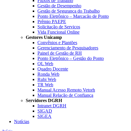
Fluxos de Trabalho
Gestão de Desempenho
Gestão de Segurança do Trabalho
Ponto Eletrônico – Marcação de Ponto
Prêmio PAEPE
Solicitação de Serviços
Vida Funcional Online
Gestores Unicamp
Convênios e Plantões
Gerenciamento de Pesquisadores
Painel de Gestão de RH
Ponto Eletrônico – Gestão do Ponto
QL Web
Quadro Docente
Ronda Web
Rubi Web
TR Web
Manual Acesso Remoto Vetorh
Manual Relação de Confiança
Servidores DGRH
Intranet DGRH
SIGAD
SIGEA
Notícias