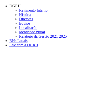
Conteúdo principal
Menu principal
Rodapé
DGRH
Regimento Interno
História
Diretores
Equipe
Localização
Identidade visual
Relatório da Gestão 2021-2025
RHs Locais
Fale com a DGRH
Link para o Facebook
Link para o Twitter