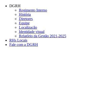
Conteúdo principal
Menu principal
Rodapé
DGRH
Regimento Interno
História
Diretores
Equipe
Localização
Identidade visual
Relatório da Gestão 2021-2025
RHs Locais
Fale com a DGRH
Link para o Facebook
Link para o Twitter