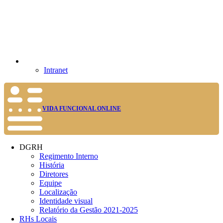
Intranet
VIDA FUNCIONAL ONLINE
DGRH
Regimento Interno
História
Diretores
Equipe
Localização
Identidade visual
Relatório da Gestão 2021-2025
RHs Locais