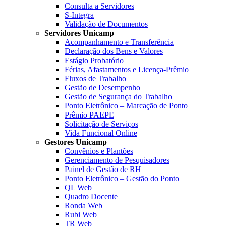
Consulta a Servidores
S-Integra
Validação de Documentos
Servidores Unicamp
Acompanhamento e Transferência
Declaração dos Bens e Valores
Estágio Probatório
Férias, Afastamentos e Licença-Prêmio
Fluxos de Trabalho
Gestão de Desempenho
Gestão de Segurança do Trabalho
Ponto Eletrônico – Marcação de Ponto
Prêmio PAEPE
Solicitação de Serviços
Vida Funcional Online
Gestores Unicamp
Convênios e Plantões
Gerenciamento de Pesquisadores
Painel de Gestão de RH
Ponto Eletrônico – Gestão do Ponto
QL Web
Quadro Docente
Ronda Web
Rubi Web
TR Web