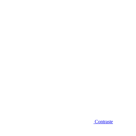
Diminuir fonte
Contraste