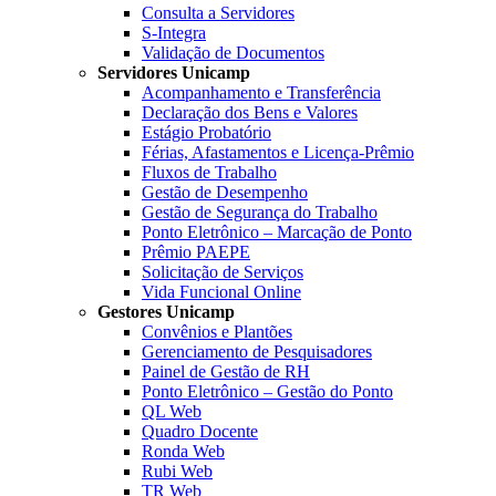
Consulta a Servidores
S-Integra
Validação de Documentos
Servidores Unicamp
Acompanhamento e Transferência
Declaração dos Bens e Valores
Estágio Probatório
Férias, Afastamentos e Licença-Prêmio
Fluxos de Trabalho
Gestão de Desempenho
Gestão de Segurança do Trabalho
Ponto Eletrônico – Marcação de Ponto
Prêmio PAEPE
Solicitação de Serviços
Vida Funcional Online
Gestores Unicamp
Convênios e Plantões
Gerenciamento de Pesquisadores
Painel de Gestão de RH
Ponto Eletrônico – Gestão do Ponto
QL Web
Quadro Docente
Ronda Web
Rubi Web
TR Web