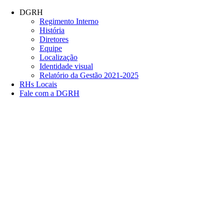
Conteúdo principal
Menu principal
Rodapé
DGRH
Regimento Interno
História
Diretores
Equipe
Localização
Identidade visual
Relatório da Gestão 2021-2025
RHs Locais
Fale com a DGRH
Link para o Facebook
Link para o Twitter