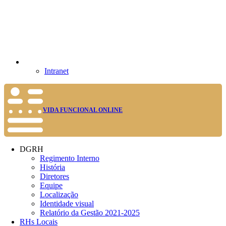
Intranet
VIDA FUNCIONAL ONLINE
DGRH
Regimento Interno
História
Diretores
Equipe
Localização
Identidade visual
Relatório da Gestão 2021-2025
RHs Locais