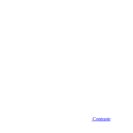
Diminuir fonte
Contraste