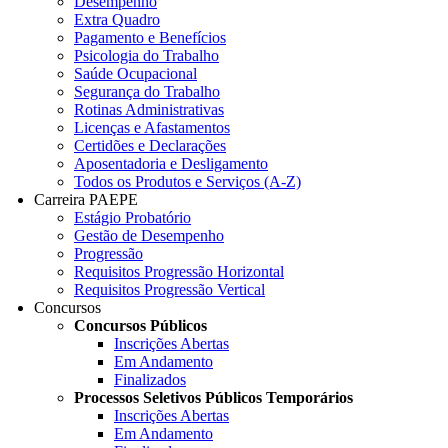
Desempenho
Extra Quadro
Pagamento e Benefícios
Psicologia do Trabalho
Saúde Ocupacional
Segurança do Trabalho
Rotinas Administrativas
Licenças e Afastamentos
Certidões e Declarações
Aposentadoria e Desligamento
Todos os Produtos e Serviços (A-Z)
Carreira PAEPE
Estágio Probatório
Gestão de Desempenho
Progressão
Requisitos Progressão Horizontal
Requisitos Progressão Vertical
Concursos
Concursos Públicos
Inscrições Abertas
Em Andamento
Finalizados
Processos Seletivos Públicos Temporários
Inscrições Abertas
Em Andamento