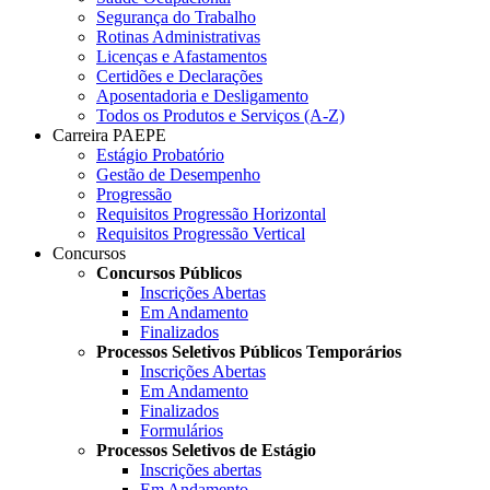
Segurança do Trabalho
Rotinas Administrativas
Licenças e Afastamentos
Certidões e Declarações
Aposentadoria e Desligamento
Todos os Produtos e Serviços (A-Z)
Carreira PAEPE
Estágio Probatório
Gestão de Desempenho
Progressão
Requisitos Progressão Horizontal
Requisitos Progressão Vertical
Concursos
Concursos Públicos
Inscrições Abertas
Em Andamento
Finalizados
Processos Seletivos Públicos Temporários
Inscrições Abertas
Em Andamento
Finalizados
Formulários
Processos Seletivos de Estágio
Inscrições abertas
Em Andamento