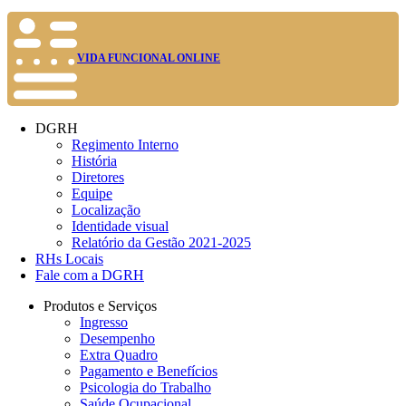
VIDA FUNCIONAL ONLINE
DGRH
Regimento Interno
História
Diretores
Equipe
Localização
Identidade visual
Relatório da Gestão 2021-2025
RHs Locais
Fale com a DGRH
Produtos e Serviços
Ingresso
Desempenho
Extra Quadro
Pagamento e Benefícios
Psicologia do Trabalho
Saúde Ocupacional