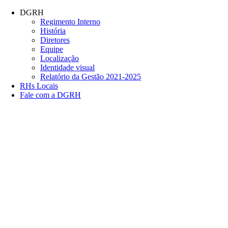
Conteúdo principal
Menu principal
Rodapé
DGRH
Regimento Interno
História
Diretores
Equipe
Localização
Identidade visual
Relatório da Gestão 2021-2025
RHs Locais
Fale com a DGRH
Link para o Facebook
Link para o Twitter