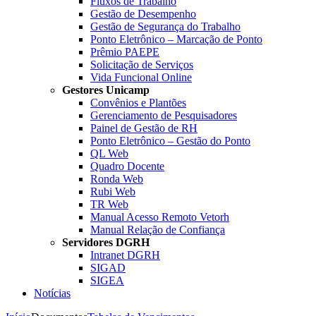
Fluxos de Trabalho
Gestão de Desempenho
Gestão de Segurança do Trabalho
Ponto Eletrônico – Marcação de Ponto
Prêmio PAEPE
Solicitação de Serviços
Vida Funcional Online
Gestores Unicamp
Convênios e Plantões
Gerenciamento de Pesquisadores
Painel de Gestão de RH
Ponto Eletrônico – Gestão do Ponto
QL Web
Quadro Docente
Ronda Web
Rubi Web
TR Web
Manual Acesso Remoto Vetorh
Manual Relação de Confiança
Servidores DGRH
Intranet DGRH
SIGAD
SIGEA
Notícias