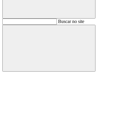
Buscar
Buscar no site
Buscar
Aumentar fonte
Diminuir fonte