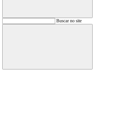
Buscar
Buscar no site
Buscar
Aumentar fonte
Diminuir fonte