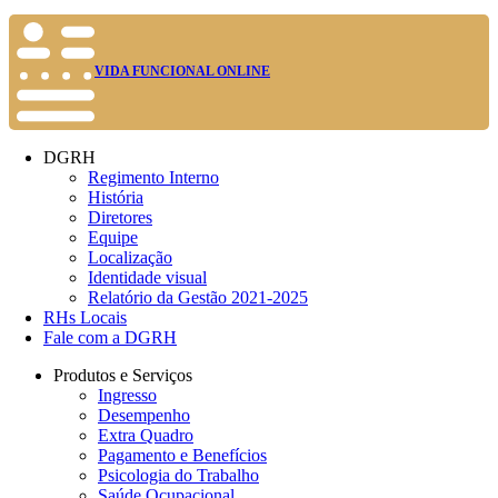
VIDA FUNCIONAL ONLINE
DGRH
Regimento Interno
História
Diretores
Equipe
Localização
Identidade visual
Relatório da Gestão 2021-2025
RHs Locais
Fale com a DGRH
Produtos e Serviços
Ingresso
Desempenho
Extra Quadro
Pagamento e Benefícios
Psicologia do Trabalho
Saúde Ocupacional