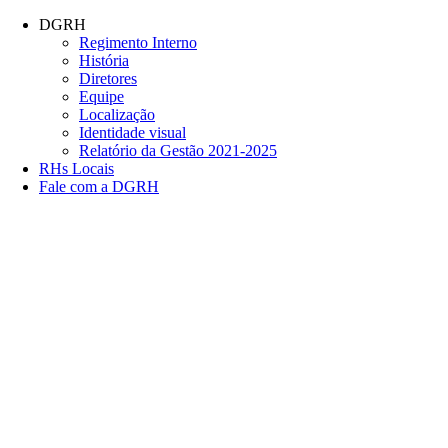
Conteúdo principal
Menu principal
Rodapé
DGRH
Regimento Interno
História
Diretores
Equipe
Localização
Identidade visual
Relatório da Gestão 2021-2025
RHs Locais
Fale com a DGRH
Link para o Facebook
Link para o Twitter