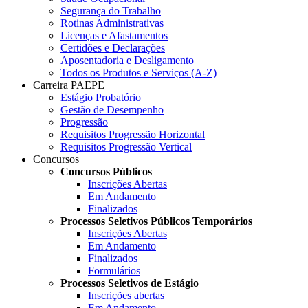
Segurança do Trabalho
Rotinas Administrativas
Licenças e Afastamentos
Certidões e Declarações
Aposentadoria e Desligamento
Todos os Produtos e Serviços (A-Z)
Carreira PAEPE
Estágio Probatório
Gestão de Desempenho
Progressão
Requisitos Progressão Horizontal
Requisitos Progressão Vertical
Concursos
Concursos Públicos
Inscrições Abertas
Em Andamento
Finalizados
Processos Seletivos Públicos Temporários
Inscrições Abertas
Em Andamento
Finalizados
Formulários
Processos Seletivos de Estágio
Inscrições abertas
Em Andamento