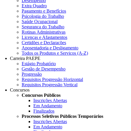
Desempenho
Extra Quadro
Pagamento e Benefícios
Psicologia do Trabalho
Saúde Ocupacional
Segurança do Trabalho
Rotinas Administrativas
Licenças e Afastamentos
Certidões e Declarações
Aposentadoria e Desligamento
Todos os Produtos e Serviços (A-Z)
Carreira PAEPE
Estágio Probatório
Gestão de Desempenho
Progressão
Requisitos Progressão Horizontal
Requisitos Progressão Vertical
Concursos
Concursos Públicos
Inscrições Abertas
Em Andamento
Finalizados
Processos Seletivos Públicos Temporários
Inscrições Abertas
Em Andamento