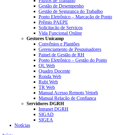
Fluxos de Trabalho
Gestão de Desempenho
Gestão de Segurança do Trabalho
Ponto Eletrônico – Marcação de Ponto
Prêmio PAEPE
Solicitação de Serviços
Vida Funcional Online
Gestores Unicamp
Convênios e Plantões
Gerenciamento de Pesquisadores
Painel de Gestão de RH
Ponto Eletrônico – Gestão do Ponto
QL Web
Quadro Docente
Ronda Web
Rubi Web
TR Web
Manual Acesso Remoto Vetorh
Manual Relação de Confiança
Servidores DGRH
Intranet DGRH
SIGAD
SIGEA
Notícias