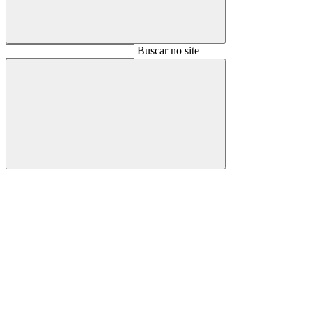
Buscar
Buscar no site
Buscar
Aumentar fonte
Diminuir fonte