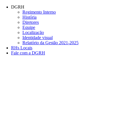
Conteúdo principal
Menu principal
Rodapé
DGRH
Regimento Interno
História
Diretores
Equipe
Localização
Identidade visual
Relatório da Gestão 2021-2025
RHs Locais
Fale com a DGRH
Link para o Facebook
Link para o Twitter