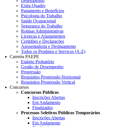
Desempenho
Extra Quadro
Pagamento e Benefícios
Psicologia do Trabalho
Saúde Ocupacional
Segurança do Trabalho
Rotinas Administrativas
Licenças e Afastamentos
Certidões e Declarações
Aposentadoria e Desligamento
Todos os Produtos e Serviços (A-Z)
Carreira PAEPE
Estágio Probatório
Gestão de Desempenho
Progressão
Requisitos Progressão Horizontal
Requisitos Progressão Vertical
Concursos
Concursos Públicos
Inscrições Abertas
Em Andamento
Finalizados
Processos Seletivos Públicos Temporários
Inscrições Abertas
Em Andamento