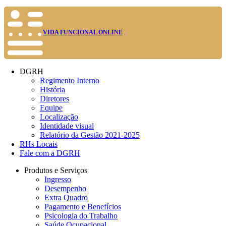
VIDA FUNCIONAL ONLINE
DGRH
Regimento Interno
História
Diretores
Equipe
Localização
Identidade visual
Relatório da Gestão 2021-2025
RHs Locais
Fale com a DGRH
Produtos e Serviços
Ingresso
Desempenho
Extra Quadro
Pagamento e Benefícios
Psicologia do Trabalho
Saúde Ocupacional