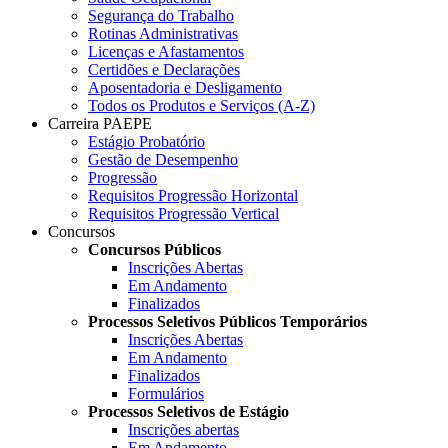
Segurança do Trabalho
Rotinas Administrativas
Licenças e Afastamentos
Certidões e Declarações
Aposentadoria e Desligamento
Todos os Produtos e Serviços (A-Z)
Carreira PAEPE
Estágio Probatório
Gestão de Desempenho
Progressão
Requisitos Progressão Horizontal
Requisitos Progressão Vertical
Concursos
Concursos Públicos
Inscrições Abertas
Em Andamento
Finalizados
Processos Seletivos Públicos Temporários
Inscrições Abertas
Em Andamento
Finalizados
Formulários
Processos Seletivos de Estágio
Inscrições abertas
Em Andamento