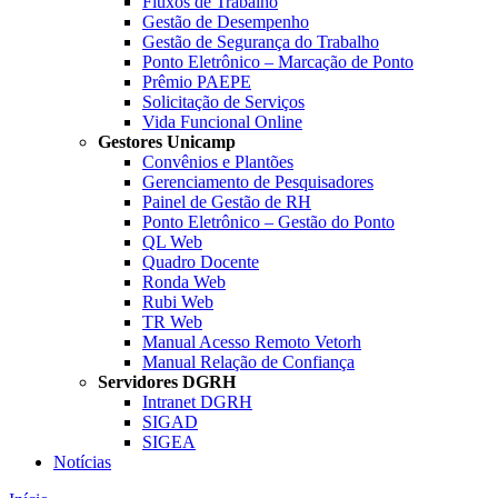
Fluxos de Trabalho
Gestão de Desempenho
Gestão de Segurança do Trabalho
Ponto Eletrônico – Marcação de Ponto
Prêmio PAEPE
Solicitação de Serviços
Vida Funcional Online
Gestores Unicamp
Convênios e Plantões
Gerenciamento de Pesquisadores
Painel de Gestão de RH
Ponto Eletrônico – Gestão do Ponto
QL Web
Quadro Docente
Ronda Web
Rubi Web
TR Web
Manual Acesso Remoto Vetorh
Manual Relação de Confiança
Servidores DGRH
Intranet DGRH
SIGAD
SIGEA
Notícias