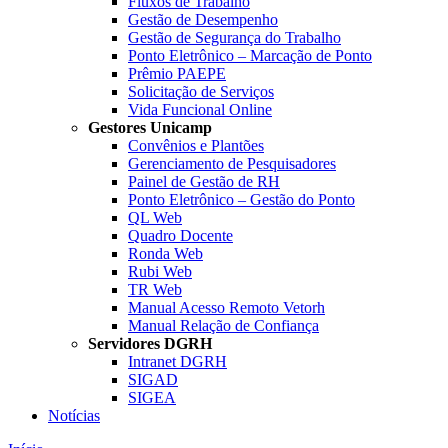
Fluxos de Trabalho
Gestão de Desempenho
Gestão de Segurança do Trabalho
Ponto Eletrônico – Marcação de Ponto
Prêmio PAEPE
Solicitação de Serviços
Vida Funcional Online
Gestores Unicamp
Convênios e Plantões
Gerenciamento de Pesquisadores
Painel de Gestão de RH
Ponto Eletrônico – Gestão do Ponto
QL Web
Quadro Docente
Ronda Web
Rubi Web
TR Web
Manual Acesso Remoto Vetorh
Manual Relação de Confiança
Servidores DGRH
Intranet DGRH
SIGAD
SIGEA
Notícias