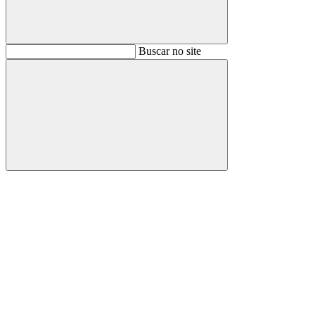
Buscar
Buscar no site
Buscar
Aumentar fonte
Diminuir fonte