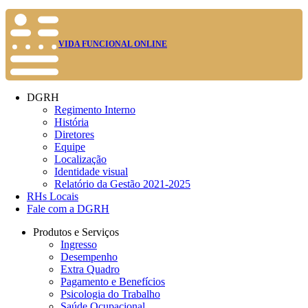
VIDA FUNCIONAL ONLINE
DGRH
Regimento Interno
História
Diretores
Equipe
Localização
Identidade visual
Relatório da Gestão 2021-2025
RHs Locais
Fale com a DGRH
Produtos e Serviços
Ingresso
Desempenho
Extra Quadro
Pagamento e Benefícios
Psicologia do Trabalho
Saúde Ocupacional