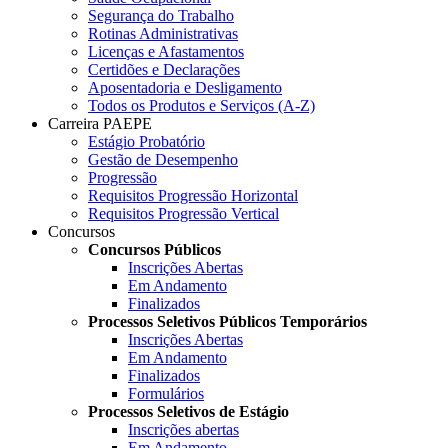
Segurança do Trabalho
Rotinas Administrativas
Licenças e Afastamentos
Certidões e Declarações
Aposentadoria e Desligamento
Todos os Produtos e Serviços (A-Z)
Carreira PAEPE
Estágio Probatório
Gestão de Desempenho
Progressão
Requisitos Progressão Horizontal
Requisitos Progressão Vertical
Concursos
Concursos Públicos
Inscrições Abertas
Em Andamento
Finalizados
Processos Seletivos Públicos Temporários
Inscrições Abertas
Em Andamento
Finalizados
Formulários
Processos Seletivos de Estágio
Inscrições abertas
Em Andamento