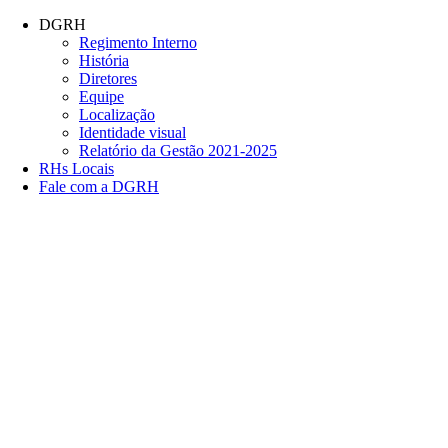
Conteúdo principal
Menu principal
Rodapé
DGRH
Regimento Interno
História
Diretores
Equipe
Localização
Identidade visual
Relatório da Gestão 2021-2025
RHs Locais
Fale com a DGRH
Link para o Facebook
Link para o Twitter