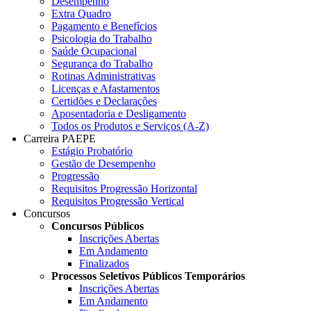
Desempenho
Extra Quadro
Pagamento e Benefícios
Psicologia do Trabalho
Saúde Ocupacional
Segurança do Trabalho
Rotinas Administrativas
Licenças e Afastamentos
Certidões e Declarações
Aposentadoria e Desligamento
Todos os Produtos e Serviços (A-Z)
Carreira PAEPE
Estágio Probatório
Gestão de Desempenho
Progressão
Requisitos Progressão Horizontal
Requisitos Progressão Vertical
Concursos
Concursos Públicos
Inscrições Abertas
Em Andamento
Finalizados
Processos Seletivos Públicos Temporários
Inscrições Abertas
Em Andamento