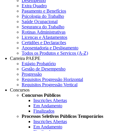
Desempenho
Extra Quadro
Pagamento e Benefícios
Psicologia do Trabalho
Saúde Ocupacional
Segurança do Trabalho
Rotinas Administrativas
Licenças e Afastamentos
Certidões e Declarações
Aposentadoria e Desligamento
Todos os Produtos e Serviços (A-Z)
Carreira PAEPE
Estágio Probatório
Gestão de Desempenho
Progressão
Requisitos Progressão Horizontal
Requisitos Progressão Vertical
Concursos
Concursos Públicos
Inscrições Abertas
Em Andamento
Finalizados
Processos Seletivos Públicos Temporários
Inscrições Abertas
Em Andamento