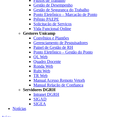
Fluxos de Trabalho
Gestão de Desempenho
Gestão de Segurança do Trabalho
Ponto Eletrônico – Marcação de Ponto
Prêmio PAEPE
Solicitação de Serviços
Vida Funcional Online
Gestores Unicamp
Convênios e Plantões
Gerenciamento de Pesquisadores
Painel de Gestão de RH
Ponto Eletrônico – Gestão do Ponto
QL Web
Quadro Docente
Ronda Web
Rubi Web
TR Web
Manual Acesso Remoto Vetorh
Manual Relação de Confiança
Servidores DGRH
Intranet DGRH
SIGAD
SIGEA
Notícias