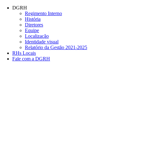
Conteúdo principal
Menu principal
Rodapé
DGRH
Regimento Interno
História
Diretores
Equipe
Localização
Identidade visual
Relatório da Gestão 2021-2025
RHs Locais
Fale com a DGRH
Link para o Facebook
Link para o Twitter