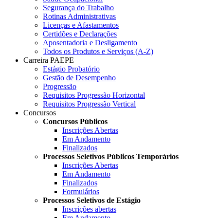
Segurança do Trabalho
Rotinas Administrativas
Licenças e Afastamentos
Certidões e Declarações
Aposentadoria e Desligamento
Todos os Produtos e Serviços (A-Z)
Carreira PAEPE
Estágio Probatório
Gestão de Desempenho
Progressão
Requisitos Progressão Horizontal
Requisitos Progressão Vertical
Concursos
Concursos Públicos
Inscrições Abertas
Em Andamento
Finalizados
Processos Seletivos Públicos Temporários
Inscrições Abertas
Em Andamento
Finalizados
Formulários
Processos Seletivos de Estágio
Inscrições abertas
Em Andamento