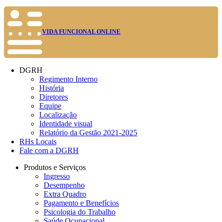
VIDA FUNCIONAL ONLINE
DGRH
Regimento Interno
História
Diretores
Equipe
Localização
Identidade visual
Relatório da Gestão 2021-2025
RHs Locais
Fale com a DGRH
Produtos e Serviços
Ingresso
Desempenho
Extra Quadro
Pagamento e Benefícios
Psicologia do Trabalho
Saúde Ocupacional