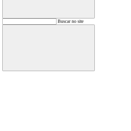
Buscar
Buscar no site
Buscar
Aumentar fonte
Diminuir fonte