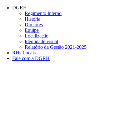
Conteúdo principal
Menu principal
Rodapé
DGRH
Regimento Interno
História
Diretores
Equipe
Localização
Identidade visual
Relatório da Gestão 2021-2025
RHs Locais
Fale com a DGRH
Link para o Facebook
Link para o Twitter