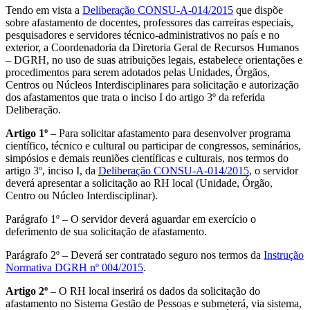
Tendo em vista a
Deliberação CONSU-A-014/2015
que dispõe
sobre afastamento de docentes, professores das carreiras especiais,
pesquisadores e servidores técnico-administrativos no país e no
exterior, a Coordenadoria da Diretoria Geral de Recursos Humanos
– DGRH, no uso de suas atribuições legais, estabelece orientações e
procedimentos para serem adotados pelas Unidades, Órgãos,
Centros ou Núcleos Interdisciplinares para solicitação e autorização
dos afastamentos que trata o inciso I do artigo 3º da referida
Deliberação.
Artigo 1º
– Para solicitar afastamento para desenvolver programa
científico, técnico e cultural ou participar de congressos, seminários,
simpósios e demais reuniões científicas e culturais, nos termos do
artigo 3º, inciso I, da
Deliberação CONSU-A-014/2015
, o servidor
deverá apresentar a solicitação ao RH local (Unidade, Órgão,
Centro ou Núcleo Interdisciplinar).
Parágrafo 1º – O servidor deverá aguardar em exercício o
deferimento de sua solicitação de afastamento.
Parágrafo 2º – Deverá ser contratado seguro nos termos da
Instrução
Normativa DGRH nº 004/2015
.
Artigo 2º
– O RH local inserirá os dados da solicitação do
afastamento no Sistema Gestão de Pessoas e submeterá, via sistema,