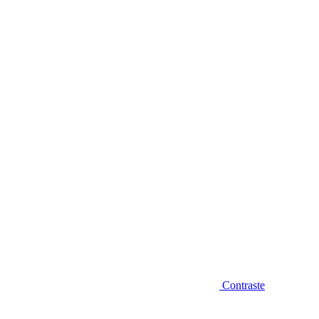
Diminuir fonte
Contraste