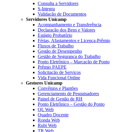
Consulta a Servidores
S-Integra
Validação de Documentos
Servidores Unicamp
Acompanhamento e Transferência
Declaração dos Bens e Valores
Estágio Probatório
Férias, Afastamentos e Licença-Prêmio
Fluxos de Trabalho
Gestão de Desempenho
Gestão de Segurança do Trabalho
Ponto Eletrônico – Marcação de Ponto
Prêmio PAEPE
Solicitação de Serviços
Vida Funcional Online
Gestores Unicamp
Convênios e Plantões
Gerenciamento de Pesquisadores
Painel de Gestão de RH
Ponto Eletrônico – Gestão do Ponto
QL Web
Quadro Docente
Ronda Web
Rubi Web
TR Web