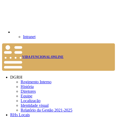
Intranet
VIDA FUNCIONAL ONLINE
DGRH
Regimento Interno
História
Diretores
Equipe
Localização
Identidade visual
Relatório da Gestão 2021-2025
RHs Locais