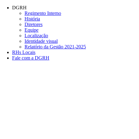
Conteúdo principal
Menu principal
Rodapé
DGRH
Regimento Interno
História
Diretores
Equipe
Localização
Identidade visual
Relatório da Gestão 2021-2025
RHs Locais
Fale com a DGRH
Link para o Facebook
Link para o Twitter