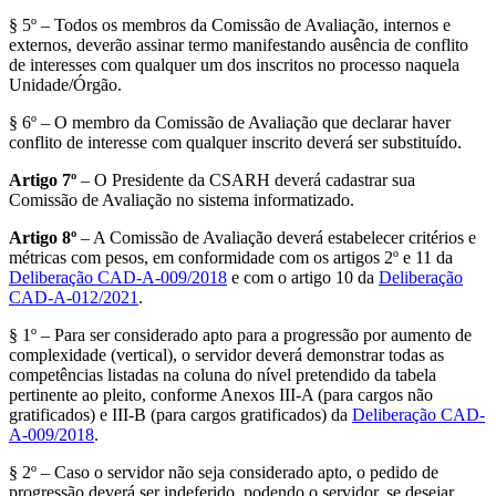
§ 5º – Todos os membros da Comissão de Avaliação, internos e
externos, deverão assinar termo manifestando ausência de conflito
de interesses com qualquer um dos inscritos no processo naquela
Unidade/Órgão.
§ 6º – O membro da Comissão de Avaliação que declarar haver
conflito de interesse com qualquer inscrito deverá ser substituído.
Artigo 7º
– O Presidente da CSARH deverá cadastrar sua
Comissão de Avaliação no sistema informatizado.
Artigo 8º
– A Comissão de Avaliação deverá estabelecer critérios e
métricas com pesos, em conformidade com os artigos 2º e 11 da
Deliberação CAD-A-009/2018
e com o artigo 10 da
Deliberação
CAD-A-012/2021
.
§ 1º – Para ser considerado apto para a progressão por aumento de
complexidade (vertical), o servidor deverá demonstrar todas as
competências listadas na coluna do nível pretendido da tabela
pertinente ao pleito, conforme Anexos III-A (para cargos não
gratificados) e III-B (para cargos gratificados) da
Deliberação CAD-
A-009/2018
.
§ 2º – Caso o servidor não seja considerado apto, o pedido de
progressão deverá ser indeferido, podendo o servidor, se desejar,