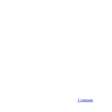
Diminuir fonte
Contraste