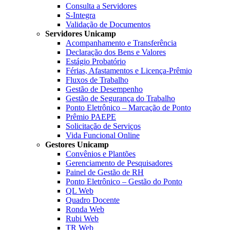
Consulta a Servidores
S-Integra
Validação de Documentos
Servidores Unicamp
Acompanhamento e Transferência
Declaração dos Bens e Valores
Estágio Probatório
Férias, Afastamentos e Licença-Prêmio
Fluxos de Trabalho
Gestão de Desempenho
Gestão de Segurança do Trabalho
Ponto Eletrônico – Marcação de Ponto
Prêmio PAEPE
Solicitação de Serviços
Vida Funcional Online
Gestores Unicamp
Convênios e Plantões
Gerenciamento de Pesquisadores
Painel de Gestão de RH
Ponto Eletrônico – Gestão do Ponto
QL Web
Quadro Docente
Ronda Web
Rubi Web
TR Web