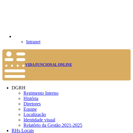
Intranet
VIDA FUNCIONAL ONLINE
DGRH
Regimento Interno
História
Diretores
Equipe
Localização
Identidade visual
Relatório da Gestão 2021-2025
RHs Locais