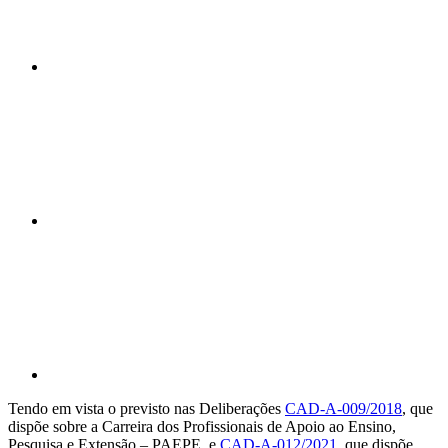
Compartilhar n
Compartilhar p
Tendo em vista o previsto nas Deliberações
CAD-A-009/2018
, que
dispõe sobre a Carreira dos Profissionais de Apoio ao Ensino,
Pesquisa e Extensão – PAEPE, e
CAD-A-012/2021
, que dispõe