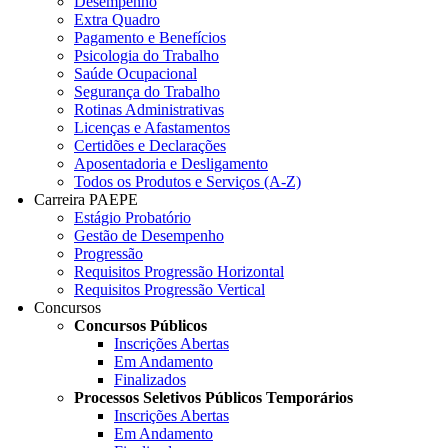
Desempenho
Extra Quadro
Pagamento e Benefícios
Psicologia do Trabalho
Saúde Ocupacional
Segurança do Trabalho
Rotinas Administrativas
Licenças e Afastamentos
Certidões e Declarações
Aposentadoria e Desligamento
Todos os Produtos e Serviços (A-Z)
Carreira PAEPE
Estágio Probatório
Gestão de Desempenho
Progressão
Requisitos Progressão Horizontal
Requisitos Progressão Vertical
Concursos
Concursos Públicos
Inscrições Abertas
Em Andamento
Finalizados
Processos Seletivos Públicos Temporários
Inscrições Abertas
Em Andamento