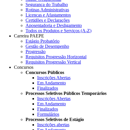
Segurança do Trabalho
Rotinas Administrativas
Licenças e Afastamentos
Certidões e Declarações
Aposentadoria e Desligamento
Todos os Produtos e Serviços (A-Z)
Carreira PAEPE
Estágio Probatório
Gestão de Desempenho
Progressão
Requisitos Progressão Horizontal
Requisitos Progressão Vertical
Concursos
Concursos Públicos
Inscrições Abertas
Em Andamento
Finalizados
Processos Seletivos Públicos Temporários
Inscrições Abertas
Em Andamento
Finalizados
Formulários
Processos Seletivos de Estágio
Inscrições abertas
Em Andamento