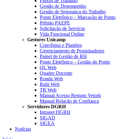
Fluxos de Trabalho
Gestão de Desempenho
Gestão de Segurança do Trabalho
Ponto Eletrônico – Marcação de Ponto
Prêmio PAEPE
Solicitação de Serviços
Vida Funcional Online
Gestores Unicamp
Convênios e Plantões
Gerenciamento de Pesquisadores
Painel de Gestão de RH
Ponto Eletrônico – Gestão do Ponto
QL Web
Quadro Docente
Ronda Web
Rubi Web
TR Web
Manual Acesso Remoto Vetorh
Manual Relação de Confiança
Servidores DGRH
Intranet DGRH
SIGAD
SIGEA
Notícias