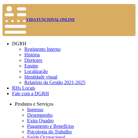
VIDA FUNCIONAL ONLINE
DGRH
Regimento Interno
História
Diretores
Equipe
Localização
Identidade visual
Relatório da Gestão 2021-2025
RHs Locais
Fale com a DGRH
Produtos e Serviços
Ingresso
Desempenho
Extra Quadro
Pagamento e Benefícios
Psicologia do Trabalho
Saúde Ocupacional