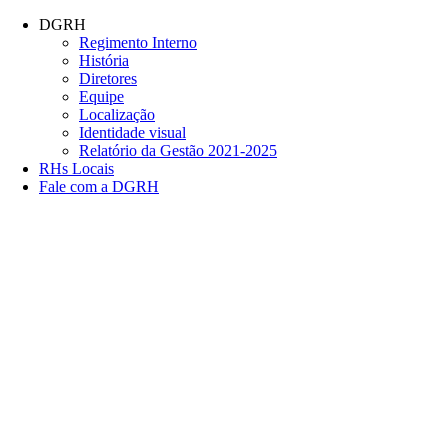
Conteúdo principal
Menu principal
Rodapé
DGRH
Regimento Interno
História
Diretores
Equipe
Localização
Identidade visual
Relatório da Gestão 2021-2025
RHs Locais
Fale com a DGRH
Link para o Facebook
Link para o Twitter