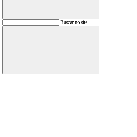
Buscar
Buscar no site
Buscar
Aumentar fonte
Diminuir fonte