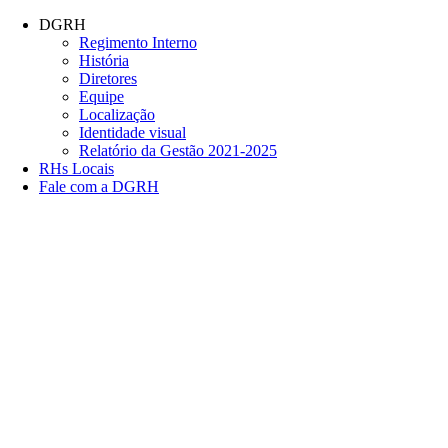
Conteúdo principal
Menu principal
Rodapé
DGRH
Regimento Interno
História
Diretores
Equipe
Localização
Identidade visual
Relatório da Gestão 2021-2025
RHs Locais
Fale com a DGRH
Link para o Facebook
Link para o Twitter