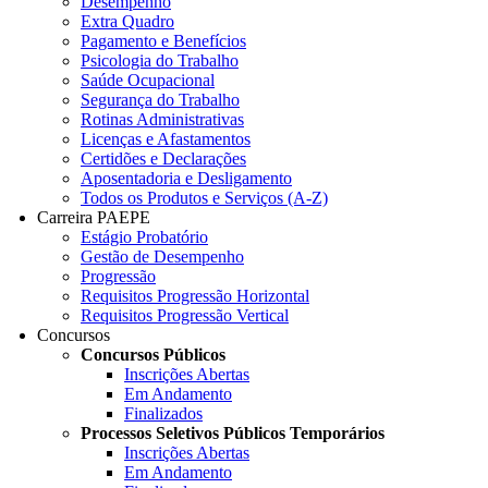
Desempenho
Extra Quadro
Pagamento e Benefícios
Psicologia do Trabalho
Saúde Ocupacional
Segurança do Trabalho
Rotinas Administrativas
Licenças e Afastamentos
Certidões e Declarações
Aposentadoria e Desligamento
Todos os Produtos e Serviços (A-Z)
Carreira PAEPE
Estágio Probatório
Gestão de Desempenho
Progressão
Requisitos Progressão Horizontal
Requisitos Progressão Vertical
Concursos
Concursos Públicos
Inscrições Abertas
Em Andamento
Finalizados
Processos Seletivos Públicos Temporários
Inscrições Abertas
Em Andamento