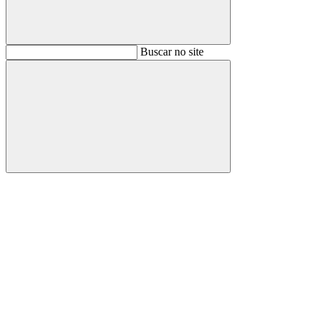
Buscar
Buscar no site
Buscar
Aumentar fonte
Diminuir fonte