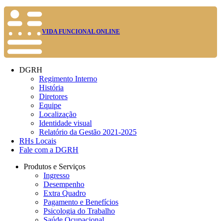
VIDA FUNCIONAL ONLINE
DGRH
Regimento Interno
História
Diretores
Equipe
Localização
Identidade visual
Relatório da Gestão 2021-2025
RHs Locais
Fale com a DGRH
Produtos e Serviços
Ingresso
Desempenho
Extra Quadro
Pagamento e Benefícios
Psicologia do Trabalho
Saúde Ocupacional