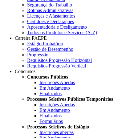
Segurança do Trabalho
Rotinas Administrativas
Licenças e Afastamentos
Certidões e Declarações
Aposentadoria e Desligamento
Todos os Produtos e Serviços (A-Z)
Carreira PAEPE
Estágio Probatório
Gestão de Desempenho
Progressão
Requisitos Progressão Horizontal
Requisitos Progressão Vertical
Concursos
Concursos Públicos
Inscrições Abertas
Em Andamento
Finalizados
Processos Seletivos Públicos Temporários
Inscrições Abertas
Em Andamento
Finalizados
Formulários
Processos Seletivos de Estágio
Inscrições abertas
Em Andamento