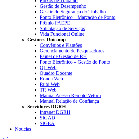
Fluxos de Trabalho
Gestão de Desempenho
Gestão de Segurança do Trabalho
Ponto Eletrônico – Marcação de Ponto
Prêmio PAEPE
Solicitação de Serviços
Vida Funcional Online
Gestores Unicamp
Convênios e Plantões
Gerenciamento de Pesquisadores
Painel de Gestão de RH
Ponto Eletrônico – Gestão do Ponto
QL Web
Quadro Docente
Ronda Web
Rubi Web
TR Web
Manual Acesso Remoto Vetorh
Manual Relação de Confiança
Servidores DGRH
Intranet DGRH
SIGAD
SIGEA
Notícias