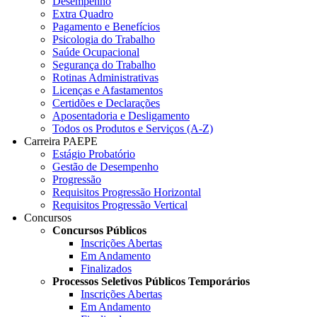
Desempenho
Extra Quadro
Pagamento e Benefícios
Psicologia do Trabalho
Saúde Ocupacional
Segurança do Trabalho
Rotinas Administrativas
Licenças e Afastamentos
Certidões e Declarações
Aposentadoria e Desligamento
Todos os Produtos e Serviços (A-Z)
Carreira PAEPE
Estágio Probatório
Gestão de Desempenho
Progressão
Requisitos Progressão Horizontal
Requisitos Progressão Vertical
Concursos
Concursos Públicos
Inscrições Abertas
Em Andamento
Finalizados
Processos Seletivos Públicos Temporários
Inscrições Abertas
Em Andamento