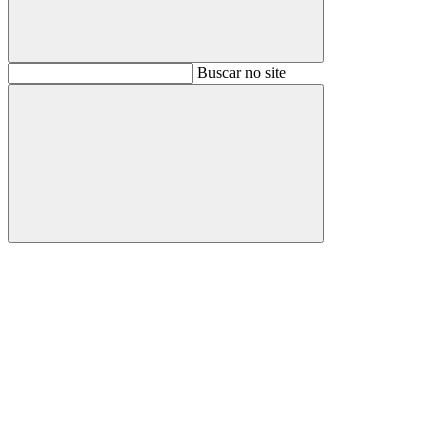
Buscar
Buscar no site
Buscar
Aumentar fonte
Diminuir fonte