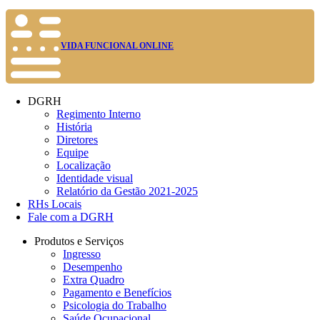
VIDA FUNCIONAL ONLINE
DGRH
Regimento Interno
História
Diretores
Equipe
Localização
Identidade visual
Relatório da Gestão 2021-2025
RHs Locais
Fale com a DGRH
Produtos e Serviços
Ingresso
Desempenho
Extra Quadro
Pagamento e Benefícios
Psicologia do Trabalho
Saúde Ocupacional