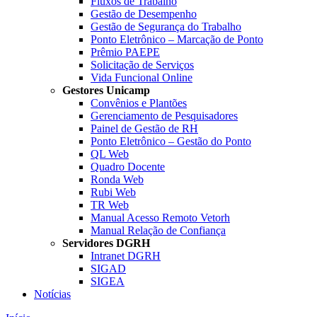
Fluxos de Trabalho
Gestão de Desempenho
Gestão de Segurança do Trabalho
Ponto Eletrônico – Marcação de Ponto
Prêmio PAEPE
Solicitação de Serviços
Vida Funcional Online
Gestores Unicamp
Convênios e Plantões
Gerenciamento de Pesquisadores
Painel de Gestão de RH
Ponto Eletrônico – Gestão do Ponto
QL Web
Quadro Docente
Ronda Web
Rubi Web
TR Web
Manual Acesso Remoto Vetorh
Manual Relação de Confiança
Servidores DGRH
Intranet DGRH
SIGAD
SIGEA
Notícias