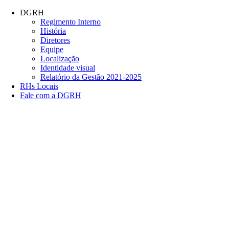
Conteúdo principal
Menu principal
Rodapé
DGRH
Regimento Interno
História
Diretores
Equipe
Localização
Identidade visual
Relatório da Gestão 2021-2025
RHs Locais
Fale com a DGRH
Link para o Facebook
Link para o Twitter