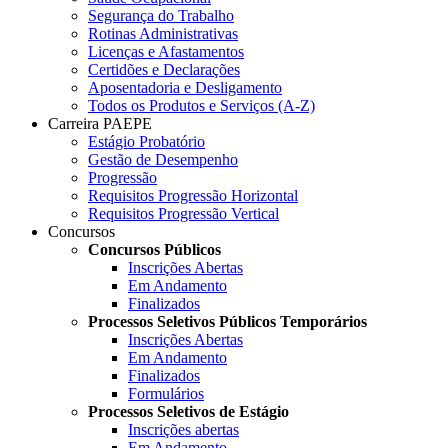
Segurança do Trabalho
Rotinas Administrativas
Licenças e Afastamentos
Certidões e Declarações
Aposentadoria e Desligamento
Todos os Produtos e Serviços (A-Z)
Carreira PAEPE
Estágio Probatório
Gestão de Desempenho
Progressão
Requisitos Progressão Horizontal
Requisitos Progressão Vertical
Concursos
Concursos Públicos
Inscrições Abertas
Em Andamento
Finalizados
Processos Seletivos Públicos Temporários
Inscrições Abertas
Em Andamento
Finalizados
Formulários
Processos Seletivos de Estágio
Inscrições abertas
Em Andamento