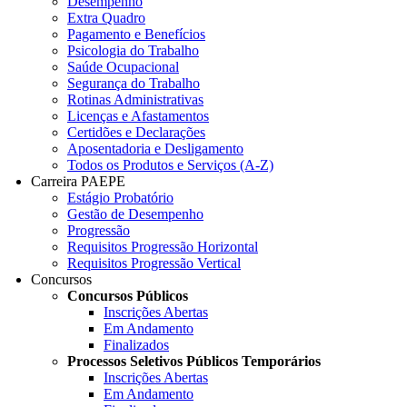
Desempenho
Extra Quadro
Pagamento e Benefícios
Psicologia do Trabalho
Saúde Ocupacional
Segurança do Trabalho
Rotinas Administrativas
Licenças e Afastamentos
Certidões e Declarações
Aposentadoria e Desligamento
Todos os Produtos e Serviços (A-Z)
Carreira PAEPE
Estágio Probatório
Gestão de Desempenho
Progressão
Requisitos Progressão Horizontal
Requisitos Progressão Vertical
Concursos
Concursos Públicos
Inscrições Abertas
Em Andamento
Finalizados
Processos Seletivos Públicos Temporários
Inscrições Abertas
Em Andamento