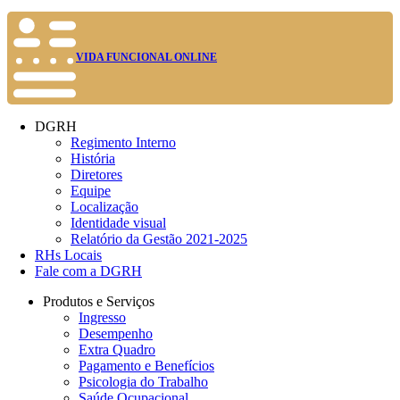
VIDA FUNCIONAL ONLINE
DGRH
Regimento Interno
História
Diretores
Equipe
Localização
Identidade visual
Relatório da Gestão 2021-2025
RHs Locais
Fale com a DGRH
Produtos e Serviços
Ingresso
Desempenho
Extra Quadro
Pagamento e Benefícios
Psicologia do Trabalho
Saúde Ocupacional