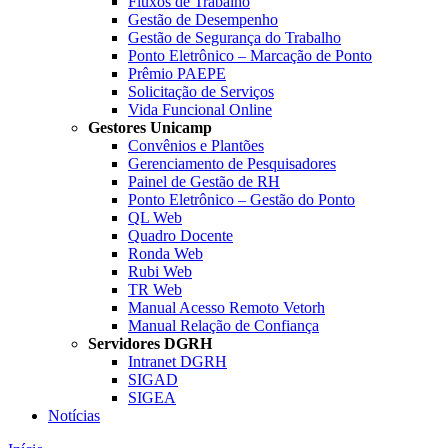
Fluxos de Trabalho
Gestão de Desempenho
Gestão de Segurança do Trabalho
Ponto Eletrônico – Marcação de Ponto
Prêmio PAEPE
Solicitação de Serviços
Vida Funcional Online
Gestores Unicamp
Convênios e Plantões
Gerenciamento de Pesquisadores
Painel de Gestão de RH
Ponto Eletrônico – Gestão do Ponto
QL Web
Quadro Docente
Ronda Web
Rubi Web
TR Web
Manual Acesso Remoto Vetorh
Manual Relação de Confiança
Servidores DGRH
Intranet DGRH
SIGAD
SIGEA
Notícias