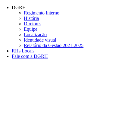
Conteúdo principal
Menu principal
Rodapé
DGRH
Regimento Interno
História
Diretores
Equipe
Localização
Identidade visual
Relatório da Gestão 2021-2025
RHs Locais
Fale com a DGRH
Link para o Facebook
Link para o Twitter