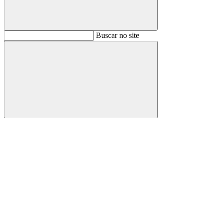
Buscar
Buscar no site
Buscar
Aumentar fonte
Diminuir fonte