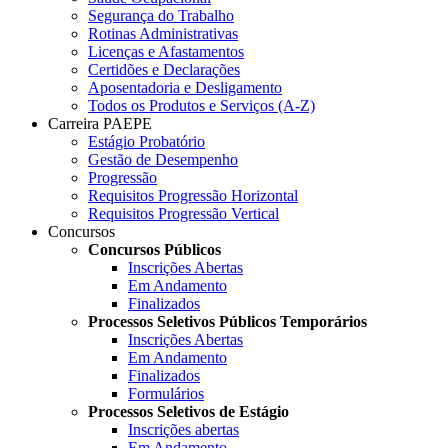
Segurança do Trabalho
Rotinas Administrativas
Licenças e Afastamentos
Certidões e Declarações
Aposentadoria e Desligamento
Todos os Produtos e Serviços (A-Z)
Carreira PAEPE
Estágio Probatório
Gestão de Desempenho
Progressão
Requisitos Progressão Horizontal
Requisitos Progressão Vertical
Concursos
Concursos Públicos
Inscrições Abertas
Em Andamento
Finalizados
Processos Seletivos Públicos Temporários
Inscrições Abertas
Em Andamento
Finalizados
Formulários
Processos Seletivos de Estágio
Inscrições abertas
Em Andamento