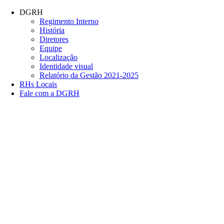
Conteúdo principal
Menu principal
Rodapé
DGRH
Regimento Interno
História
Diretores
Equipe
Localização
Identidade visual
Relatório da Gestão 2021-2025
RHs Locais
Fale com a DGRH
Link para o Facebook
Link para o Twitter