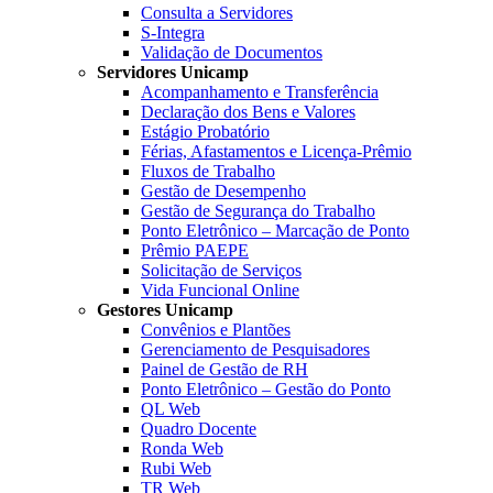
Consulta a Servidores
S-Integra
Validação de Documentos
Servidores Unicamp
Acompanhamento e Transferência
Declaração dos Bens e Valores
Estágio Probatório
Férias, Afastamentos e Licença-Prêmio
Fluxos de Trabalho
Gestão de Desempenho
Gestão de Segurança do Trabalho
Ponto Eletrônico – Marcação de Ponto
Prêmio PAEPE
Solicitação de Serviços
Vida Funcional Online
Gestores Unicamp
Convênios e Plantões
Gerenciamento de Pesquisadores
Painel de Gestão de RH
Ponto Eletrônico – Gestão do Ponto
QL Web
Quadro Docente
Ronda Web
Rubi Web
TR Web