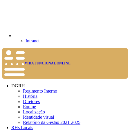
Intranet
VIDA FUNCIONAL ONLINE
DGRH
Regimento Interno
História
Diretores
Equipe
Localização
Identidade visual
Relatório da Gestão 2021-2025
RHs Locais