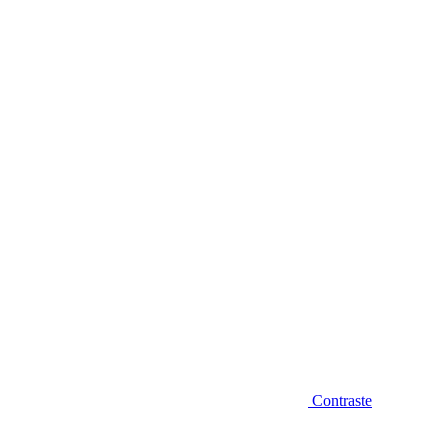
Diminuir fonte
Contraste