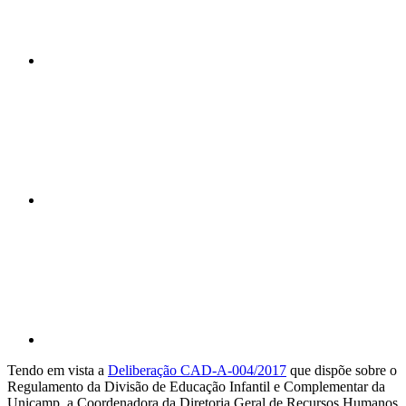
Compartilhar n
Compartilhar p
Tendo em vista a
Deliberação CAD-A-004/2017
que dispõe sobre o
Regulamento da Divisão de Educação Infantil e Complementar da
Unicamp, a Coordenadora da Diretoria Geral de Recursos Humanos