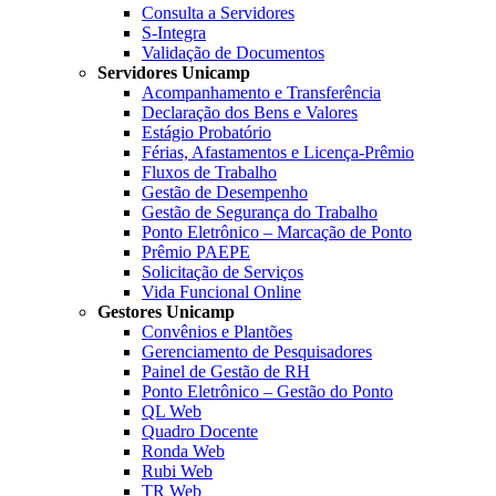
Consulta a Servidores
S-Integra
Validação de Documentos
Servidores Unicamp
Acompanhamento e Transferência
Declaração dos Bens e Valores
Estágio Probatório
Férias, Afastamentos e Licença-Prêmio
Fluxos de Trabalho
Gestão de Desempenho
Gestão de Segurança do Trabalho
Ponto Eletrônico – Marcação de Ponto
Prêmio PAEPE
Solicitação de Serviços
Vida Funcional Online
Gestores Unicamp
Convênios e Plantões
Gerenciamento de Pesquisadores
Painel de Gestão de RH
Ponto Eletrônico – Gestão do Ponto
QL Web
Quadro Docente
Ronda Web
Rubi Web
TR Web