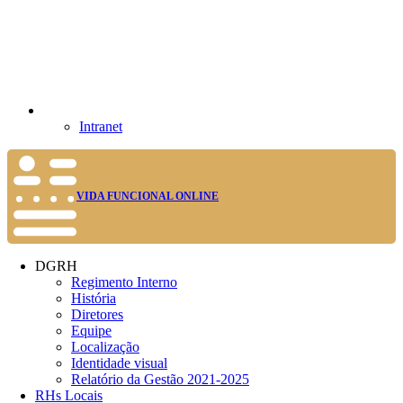
Intranet
VIDA FUNCIONAL ONLINE
DGRH
Regimento Interno
História
Diretores
Equipe
Localização
Identidade visual
Relatório da Gestão 2021-2025
RHs Locais