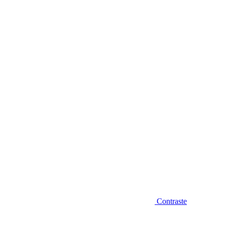
Diminuir fonte
Contraste