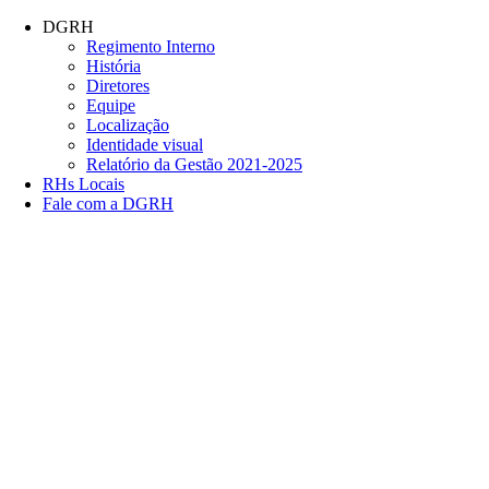
Conteúdo principal
Menu principal
Rodapé
DGRH
Regimento Interno
História
Diretores
Equipe
Localização
Identidade visual
Relatório da Gestão 2021-2025
RHs Locais
Fale com a DGRH
Link para o Facebook
Link para o Twitter