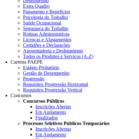
Desempenho
Extra Quadro
Pagamento e Benefícios
Psicologia do Trabalho
Saúde Ocupacional
Segurança do Trabalho
Rotinas Administrativas
Licenças e Afastamentos
Certidões e Declarações
Aposentadoria e Desligamento
Todos os Produtos e Serviços (A-Z)
Carreira PAEPE
Estágio Probatório
Gestão de Desempenho
Progressão
Requisitos Progressão Horizontal
Requisitos Progressão Vertical
Concursos
Concursos Públicos
Inscrições Abertas
Em Andamento
Finalizados
Processos Seletivos Públicos Temporários
Inscrições Abertas
Em Andamento