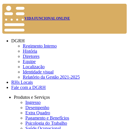
VIDA FUNCIONAL ONLINE
DGRH
Regimento Interno
História
Diretores
Equipe
Localização
Identidade visual
Relatório da Gestão 2021-2025
RHs Locais
Fale com a DGRH
Produtos e Serviços
Ingresso
Desempenho
Extra Quadro
Pagamento e Benefícios
Psicologia do Trabalho
Saúde Ocupacional