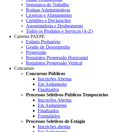
Segurança do Trabalho
Rotinas Administrativas
Licenças e Afastamentos
Certidões e Declarações
Aposentadoria e Desligamento
Todos os Produtos e Serviços (A-Z)
Carreira PAEPE
Estágio Probatório
Gestão de Desempenho
Progressão
Requisitos Progressão Horizontal
Requisitos Progressão Vertical
Concursos
Concursos Públicos
Inscrições Abertas
Em Andamento
Finalizados
Processos Seletivos Públicos Temporários
Inscrições Abertas
Em Andamento
Finalizados
Formulários
Processos Seletivos de Estágio
Inscrições abertas
Em Andamento