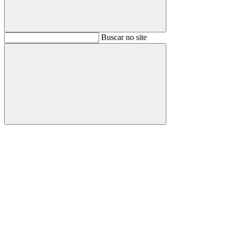
Buscar
Buscar no site
Buscar
Aumentar fonte
Diminuir fonte