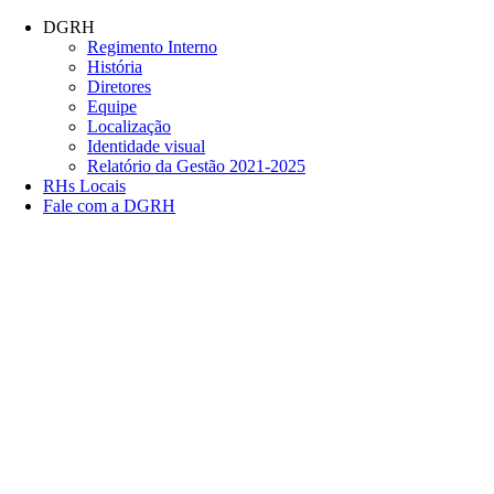
Conteúdo principal
Menu principal
Rodapé
DGRH
Regimento Interno
História
Diretores
Equipe
Localização
Identidade visual
Relatório da Gestão 2021-2025
RHs Locais
Fale com a DGRH
Link para o Facebook
Link para o Twitter