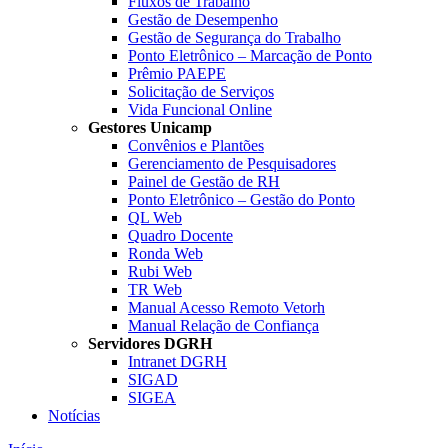
Fluxos de Trabalho
Gestão de Desempenho
Gestão de Segurança do Trabalho
Ponto Eletrônico – Marcação de Ponto
Prêmio PAEPE
Solicitação de Serviços
Vida Funcional Online
Gestores Unicamp
Convênios e Plantões
Gerenciamento de Pesquisadores
Painel de Gestão de RH
Ponto Eletrônico – Gestão do Ponto
QL Web
Quadro Docente
Ronda Web
Rubi Web
TR Web
Manual Acesso Remoto Vetorh
Manual Relação de Confiança
Servidores DGRH
Intranet DGRH
SIGAD
SIGEA
Notícias