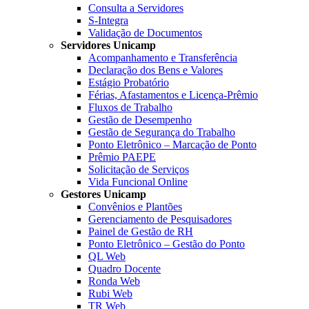
Consulta a Servidores
S-Integra
Validação de Documentos
Servidores Unicamp
Acompanhamento e Transferência
Declaração dos Bens e Valores
Estágio Probatório
Férias, Afastamentos e Licença-Prêmio
Fluxos de Trabalho
Gestão de Desempenho
Gestão de Segurança do Trabalho
Ponto Eletrônico – Marcação de Ponto
Prêmio PAEPE
Solicitação de Serviços
Vida Funcional Online
Gestores Unicamp
Convênios e Plantões
Gerenciamento de Pesquisadores
Painel de Gestão de RH
Ponto Eletrônico – Gestão do Ponto
QL Web
Quadro Docente
Ronda Web
Rubi Web
TR Web