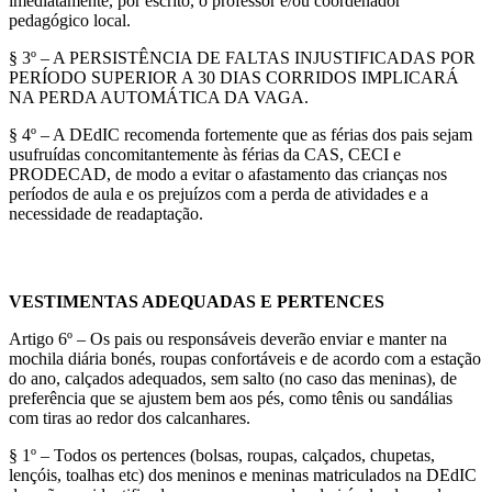
imediatamente, por escrito, o professor e/ou coordenador
pedagógico local.
§ 3º – A PERSISTÊNCIA DE FALTAS INJUSTIFICADAS POR
PERÍODO SUPERIOR A 30 DIAS CORRIDOS IMPLICARÁ
NA PERDA AUTOMÁTICA DA VAGA.
§ 4º – A DEdIC recomenda fortemente que as férias dos pais sejam
usufruídas concomitantemente às férias da CAS, CECI e
PRODECAD, de modo a evitar o afastamento das crianças nos
períodos de aula e os prejuízos com a perda de atividades e a
necessidade de readaptação.
VESTIMENTAS ADEQUADAS E PERTENCES
Artigo 6º – Os pais ou responsáveis deverão enviar e manter na
mochila diária bonés, roupas confortáveis e de acordo com a estação
do ano, calçados adequados, sem salto (no caso das meninas), de
preferência que se ajustem bem aos pés, como tênis ou sandálias
com tiras ao redor dos calcanhares.
§ 1º – Todos os pertences (bolsas, roupas, calçados, chupetas,
lençóis, toalhas etc) dos meninos e meninas matriculados na DEdIC