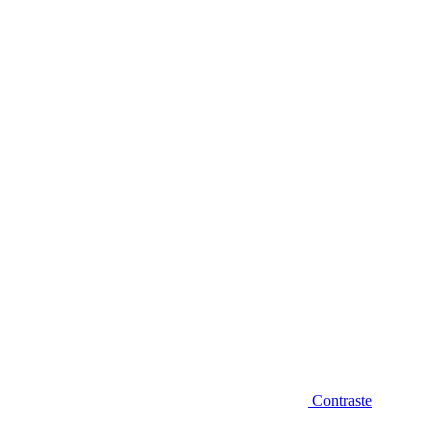
Diminuir fonte
Contraste