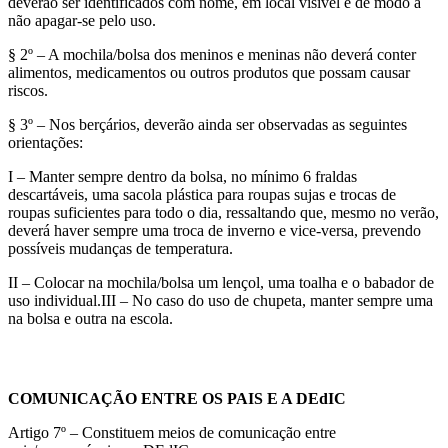
deverão ser identificados com nome, em local visível e de modo a
não apagar-se pelo uso.
§ 2º – A mochila/bolsa dos meninos e meninas não deverá conter
alimentos, medicamentos ou outros produtos que possam causar
riscos.
§ 3º – Nos berçários, deverão ainda ser observadas as seguintes
orientações:
I – Manter sempre dentro da bolsa, no mínimo 6 fraldas
descartáveis, uma sacola plástica para roupas sujas e trocas de
roupas suficientes para todo o dia, ressaltando que, mesmo no verão,
deverá haver sempre uma troca de inverno e vice-versa, prevendo
possíveis mudanças de temperatura.
II – Colocar na mochila/bolsa um lençol, uma toalha e o babador de
uso individual.III – No caso do uso de chupeta, manter sempre uma
na bolsa e outra na escola.
COMUNICAÇÃO ENTRE OS PAIS E A DEdIC
Artigo 7º – Constituem meios de comunicação entre