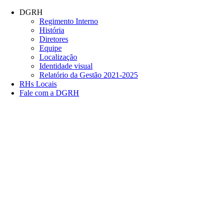
Conteúdo principal
Menu principal
Rodapé
DGRH
Regimento Interno
História
Diretores
Equipe
Localização
Identidade visual
Relatório da Gestão 2021-2025
RHs Locais
Fale com a DGRH
Link para o Facebook
Link para o Twitter