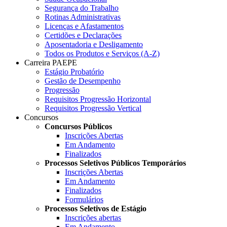
Segurança do Trabalho
Rotinas Administrativas
Licenças e Afastamentos
Certidões e Declarações
Aposentadoria e Desligamento
Todos os Produtos e Serviços (A-Z)
Carreira PAEPE
Estágio Probatório
Gestão de Desempenho
Progressão
Requisitos Progressão Horizontal
Requisitos Progressão Vertical
Concursos
Concursos Públicos
Inscrições Abertas
Em Andamento
Finalizados
Processos Seletivos Públicos Temporários
Inscrições Abertas
Em Andamento
Finalizados
Formulários
Processos Seletivos de Estágio
Inscrições abertas
Em Andamento