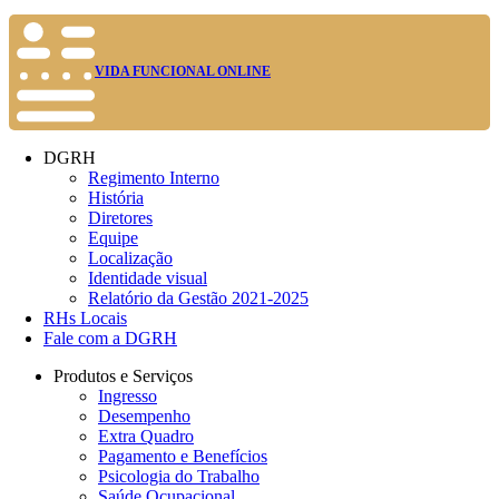
VIDA FUNCIONAL ONLINE
DGRH
Regimento Interno
História
Diretores
Equipe
Localização
Identidade visual
Relatório da Gestão 2021-2025
RHs Locais
Fale com a DGRH
Produtos e Serviços
Ingresso
Desempenho
Extra Quadro
Pagamento e Benefícios
Psicologia do Trabalho
Saúde Ocupacional