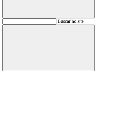
Buscar
Buscar no site
Buscar
Aumentar fonte
Diminuir fonte