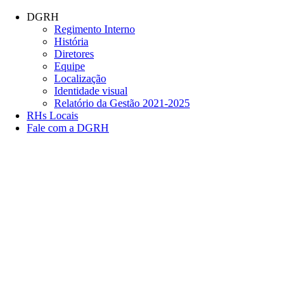
Conteúdo principal
Menu principal
Rodapé
DGRH
Regimento Interno
História
Diretores
Equipe
Localização
Identidade visual
Relatório da Gestão 2021-2025
RHs Locais
Fale com a DGRH
Link para o Facebook
Link para o Twitter