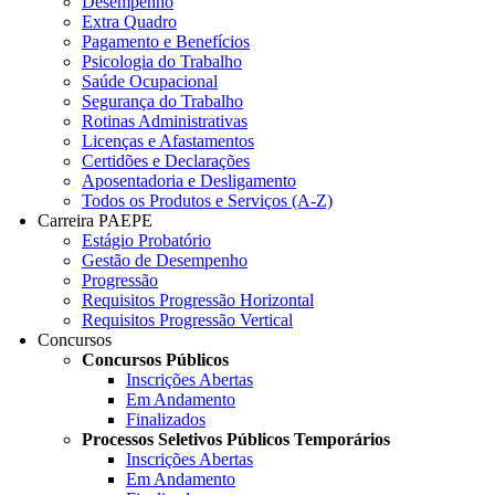
Desempenho
Extra Quadro
Pagamento e Benefícios
Psicologia do Trabalho
Saúde Ocupacional
Segurança do Trabalho
Rotinas Administrativas
Licenças e Afastamentos
Certidões e Declarações
Aposentadoria e Desligamento
Todos os Produtos e Serviços (A-Z)
Carreira PAEPE
Estágio Probatório
Gestão de Desempenho
Progressão
Requisitos Progressão Horizontal
Requisitos Progressão Vertical
Concursos
Concursos Públicos
Inscrições Abertas
Em Andamento
Finalizados
Processos Seletivos Públicos Temporários
Inscrições Abertas
Em Andamento