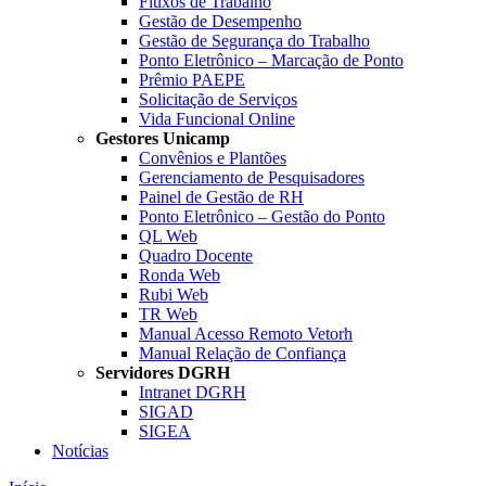
Fluxos de Trabalho
Gestão de Desempenho
Gestão de Segurança do Trabalho
Ponto Eletrônico – Marcação de Ponto
Prêmio PAEPE
Solicitação de Serviços
Vida Funcional Online
Gestores Unicamp
Convênios e Plantões
Gerenciamento de Pesquisadores
Painel de Gestão de RH
Ponto Eletrônico – Gestão do Ponto
QL Web
Quadro Docente
Ronda Web
Rubi Web
TR Web
Manual Acesso Remoto Vetorh
Manual Relação de Confiança
Servidores DGRH
Intranet DGRH
SIGAD
SIGEA
Notícias