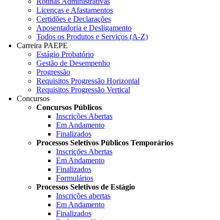
Rotinas Administrativas
Licenças e Afastamentos
Certidões e Declarações
Aposentadoria e Desligamento
Todos os Produtos e Serviços (A-Z)
Carreira PAEPE
Estágio Probatório
Gestão de Desempenho
Progressão
Requisitos Progressão Horizontal
Requisitos Progressão Vertical
Concursos
Concursos Públicos
Inscrições Abertas
Em Andamento
Finalizados
Processos Seletivos Públicos Temporários
Inscrições Abertas
Em Andamento
Finalizados
Formulários
Processos Seletivos de Estágio
Inscrições abertas
Em Andamento
Finalizados