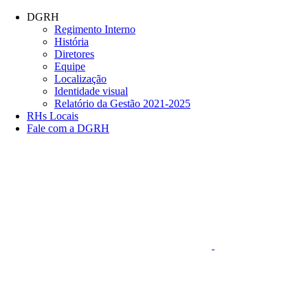
Conteúdo principal
Menu principal
Rodapé
DGRH
Regimento Interno
História
Diretores
Equipe
Localização
Identidade visual
Relatório da Gestão 2021-2025
RHs Locais
Fale com a DGRH
Link para o Faceboo
Aumentar fonte