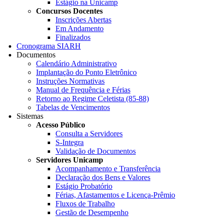
Estágio na Unicamp
Concursos Docentes
Inscrições Abertas
Em Andamento
Finalizados
Cronograma SIARH
Documentos
Calendário Administrativo
Implantação do Ponto Eletrônico
Instruções Normativas
Manual de Frequência e Férias
Retorno ao Regime Celetista (85-88)
Tabelas de Vencimentos
Sistemas
Acesso Público
Consulta a Servidores
S-Integra
Validação de Documentos
Servidores Unicamp
Acompanhamento e Transferência
Declaração dos Bens e Valores
Estágio Probatório
Férias, Afastamentos e Licença-Prêmio
Fluxos de Trabalho
Gestão de Desempenho