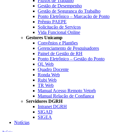
Fluxos de Trabalho
Gestão de Desempenho
Gestão de Segurança do Trabalho
Ponto Eletrônico – Marcação de Ponto
Prêmio PAEPE
Solicitação de Serviços
Vida Funcional Online
Gestores Unicamp
Convênios e Plantões
Gerenciamento de Pesquisadores
Painel de Gestão de RH
Ponto Eletrônico – Gestão do Ponto
QL Web
Quadro Docente
Ronda Web
Rubi Web
TR Web
Manual Acesso Remoto Vetorh
Manual Relação de Confiança
Servidores DGRH
Intranet DGRH
SIGAD
SIGEA
Notícias