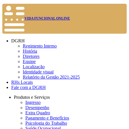
VIDA FUNCIONAL ONLINE
DGRH
Regimento Interno
História
Diretores
Equipe
Localização
Identidade visual
Relatório da Gestão 2021-2025
RHs Locais
Fale com a DGRH
Produtos e Serviços
Ingresso
Desempenho
Extra Quadro
Pagamento e Benefícios
Psicologia do Trabalho
Saúde Ocupacional