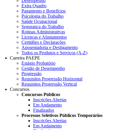
Desempenho
Extra Quadro
Pagamento e Benefícios
Psicologia do Trabalho
Saúde Ocupacional
Segurança do Trabalho
Rotinas Administrativas
Licenças e Afastamentos
Certidões e Declarações
Aposentadoria e Desligamento
Todos os Produtos e Serviços (A-Z)
Carreira PAEPE
Estágio Probatório
Gestão de Desempenho
Progressão
Requisitos Progressão Horizontal
Requisitos Progressão Vertical
Concursos
Concursos Públicos
Inscrições Abertas
Em Andamento
Finalizados
Processos Seletivos Públicos Temporários
Inscrições Abertas
Em Andamento