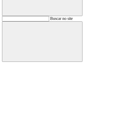
Buscar
Buscar no site
Buscar
Aumentar fonte
Diminuir fonte