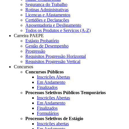
Segurança do Trabalho
Rotinas Administrativas
Licenças e Afastamentos
Certidões e Declarações
Aposentadoria e Desligamento
Todos os Produtos e Serviços (A-Z)
Carreira PAEPE
Estágio Probatório
Gestão de Desempenho
Progressão
Requisitos Progressão Horizontal
Requisitos Progressão Vertical
Concursos
Concursos Públicos
Inscrições Abertas
Em Andamento
Finalizados
Processos Seletivos Públicos Temporários
Inscrições Abertas
Em Andamento
Finalizados
Formulários
Processos Seletivos de Estágio
Inscrições abertas
Em Andamento