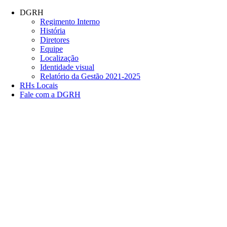
Conteúdo principal
Menu principal
Rodapé
DGRH
Regimento Interno
História
Diretores
Equipe
Localização
Identidade visual
Relatório da Gestão 2021-2025
RHs Locais
Fale com a DGRH
Link para o Facebook
Link para o Twitter