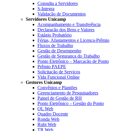
Consulta a Servidores
S-Integra
Validação de Documentos
Servidores Unicamp
Acompanhamento e Transferência
Declaração dos Bens e Valores
Estágio Probatório
Férias, Afastamentos e Licença-Prêmio
Fluxos de Trabalho
Gestão de Desempenho
Gestão de Segurança do Trabalho
Ponto Eletrônico – Marcação de Ponto
Prêmio PAEPE
Solicitação de Serviços
Vida Funcional Online
Gestores Unicamp
Convênios e Plantões
Gerenciamento de Pesquisadores
Painel de Gestão de RH
Ponto Eletrônico – Gestão do Ponto
QL Web
Quadro Docente
Ronda Web
Rubi Web
TR Web