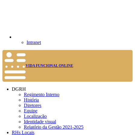
Intranet
VIDA FUNCIONAL ONLINE
DGRH
Regimento Interno
História
Diretores
Equipe
Localização
Identidade visual
Relatório da Gestão 2021-2025
RHs Locais