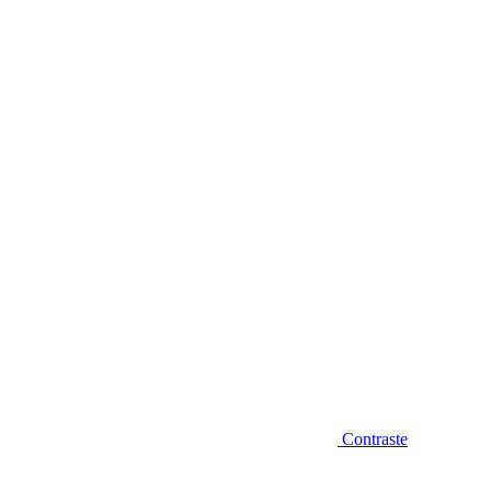
Diminuir fonte
Contraste