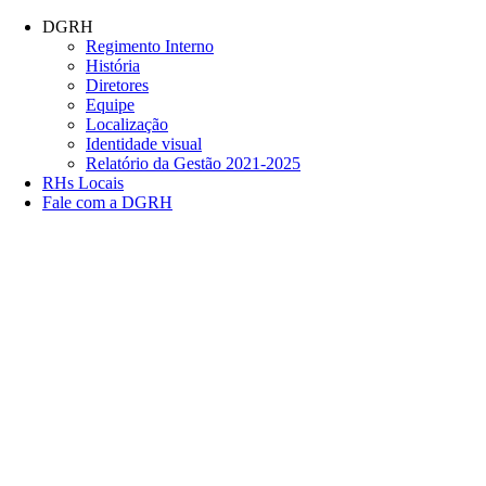
Conteúdo principal
Menu principal
Rodapé
DGRH
Regimento Interno
História
Diretores
Equipe
Localização
Identidade visual
Relatório da Gestão 2021-2025
RHs Locais
Fale com a DGRH
Link para o Facebook
Link para o Twitter