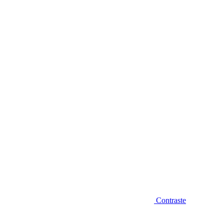
Diminuir fonte
Contraste