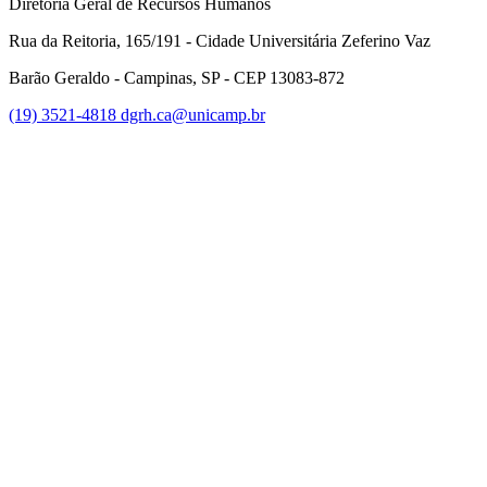
Diretoria Geral de Recursos Humanos
Rua da Reitoria, 165/191 - Cidade Universitária Zeferino Vaz
Barão Geraldo - Campinas, SP - CEP 13083-872
(19) 3521-4818
dgrh.ca@unicamp.br
Link para o Facebook
Link para o Twitter
Link para o Instagram