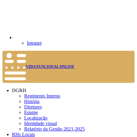
Intranet
VIDA FUNCIONAL ONLINE
DGRH
Regimento Interno
História
Diretores
Equipe
Localização
Identidade visual
Relatório da Gestão 2021-2025
RHs Locais