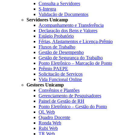
Consulta a Servidores
S-Integra
Validação de Documentos
Servidores Unicamp
Acompanhamento e Transferência
Declaração dos Bens e Valores
Estágio Probatório
Férias, Afastamentos e Licença-Prêmio
Fluxos de Trabalho
Gestão de Desempenho
Gestão de Segurança do Trabalho
Ponto Eletrônico – Marcação de Ponto
Prêmio PAEPE
Solicitação de Serviços
Vida Funcional Online
Gestores Unicamp
Convênios e Plantões
Gerenciamento de Pesquisadores
Painel de Gestão de RH
Ponto Eletrônico – Gestão do Ponto
QL Web
Quadro Docente
Ronda Web
Rubi Web
TR Web