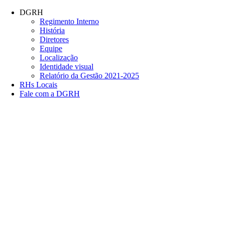
Conteúdo principal
Menu principal
Rodapé
DGRH
Regimento Interno
História
Diretores
Equipe
Localização
Identidade visual
Relatório da Gestão 2021-2025
RHs Locais
Fale com a DGRH
Link para o Facebook
Link para o Twitter