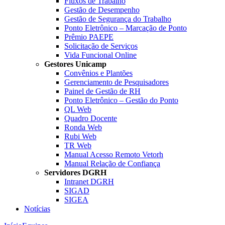
Fluxos de Trabalho
Gestão de Desempenho
Gestão de Segurança do Trabalho
Ponto Eletrônico – Marcação de Ponto
Prêmio PAEPE
Solicitação de Serviços
Vida Funcional Online
Gestores Unicamp
Convênios e Plantões
Gerenciamento de Pesquisadores
Painel de Gestão de RH
Ponto Eletrônico – Gestão do Ponto
QL Web
Quadro Docente
Ronda Web
Rubi Web
TR Web
Manual Acesso Remoto Vetorh
Manual Relação de Confiança
Servidores DGRH
Intranet DGRH
SIGAD
SIGEA
Notícias