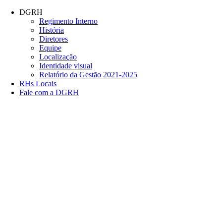
Conteúdo principal
Menu principal
Rodapé
DGRH
Regimento Interno
História
Diretores
Equipe
Localização
Identidade visual
Relatório da Gestão 2021-2025
RHs Locais
Fale com a DGRH
Link para o Facebook
Link para o Twitter