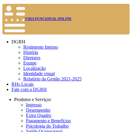
VIDA FUNCIONAL ONLINE
DGRH
Regimento Interno
História
Diretores
Equipe
Localização
Identidade visual
Relatório da Gestão 2021-2025
RHs Locais
Fale com a DGRH
Produtos e Serviços
Ingresso
Desempenho
Extra Quadro
Pagamento e Benefícios
Psicologia do Trabalho
Saúde Ocupacional