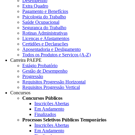
Desempenho
Extra Quadro
Pagamento e Benefícios
Psicologia do Trabalho
Saúde Ocupacional
Segurança do Trabalho
Rotinas Administrativas
Licenças e Afastamentos
Certidões e Declarações
Aposentadoria e Desligamento
Todos os Produtos e Serviços (A-Z)
Carreira PAEPE
Estágio Probatório
Gestão de Desempenho
Progressão
Requisitos Progressão Horizontal
Requisitos Progressão Vertical
Concursos
Concursos Públicos
Inscrições Abertas
Em Andamento
Finalizados
Processos Seletivos Públicos Temporários
Inscrições Abertas
Em Andamento