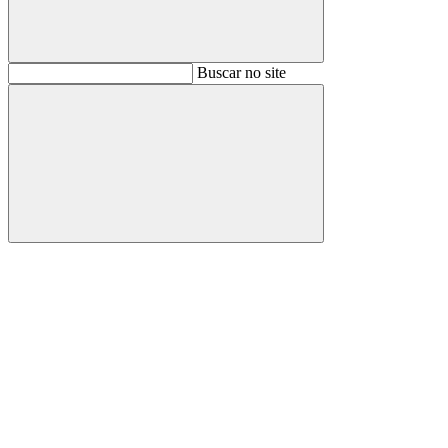
Buscar
Buscar no site
Buscar
Aumentar fonte
Diminuir fonte