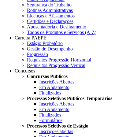
Segurança do Trabalho
Rotinas Administrativas
Licenças e Afastamentos
Certidões e Declarações
Aposentadoria e Desligamento
Todos os Produtos e Serviços (A-Z)
Carreira PAEPE
Estágio Probatório
Gestão de Desempenho
Progressão
Requisitos Progressão Horizontal
Requisitos Progressão Vertical
Concursos
Concursos Públicos
Inscrições Abertas
Em Andamento
Finalizados
Processos Seletivos Públicos Temporários
Inscrições Abertas
Em Andamento
Finalizados
Formulários
Processos Seletivos de Estágio
Inscrições abertas
Em Andamento