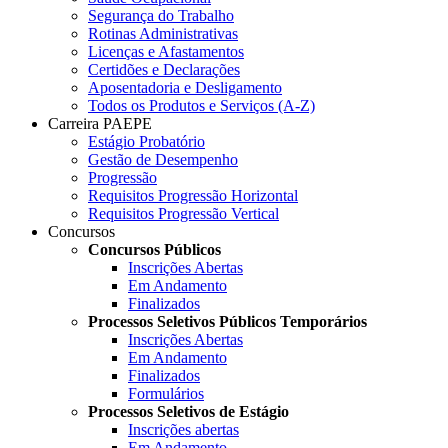
Segurança do Trabalho
Rotinas Administrativas
Licenças e Afastamentos
Certidões e Declarações
Aposentadoria e Desligamento
Todos os Produtos e Serviços (A-Z)
Carreira PAEPE
Estágio Probatório
Gestão de Desempenho
Progressão
Requisitos Progressão Horizontal
Requisitos Progressão Vertical
Concursos
Concursos Públicos
Inscrições Abertas
Em Andamento
Finalizados
Processos Seletivos Públicos Temporários
Inscrições Abertas
Em Andamento
Finalizados
Formulários
Processos Seletivos de Estágio
Inscrições abertas
Em Andamento