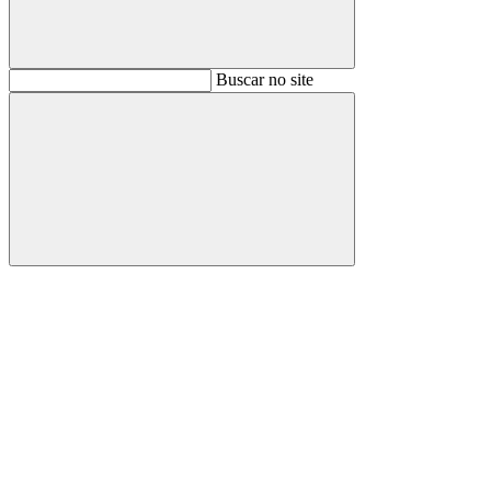
Buscar
Buscar no site
Buscar
Aumentar fonte
Diminuir fonte