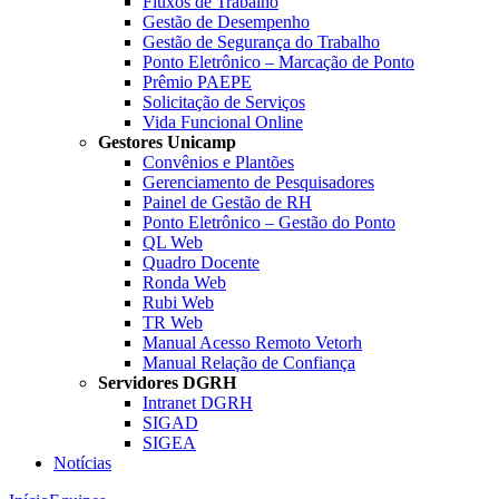
Fluxos de Trabalho
Gestão de Desempenho
Gestão de Segurança do Trabalho
Ponto Eletrônico – Marcação de Ponto
Prêmio PAEPE
Solicitação de Serviços
Vida Funcional Online
Gestores Unicamp
Convênios e Plantões
Gerenciamento de Pesquisadores
Painel de Gestão de RH
Ponto Eletrônico – Gestão do Ponto
QL Web
Quadro Docente
Ronda Web
Rubi Web
TR Web
Manual Acesso Remoto Vetorh
Manual Relação de Confiança
Servidores DGRH
Intranet DGRH
SIGAD
SIGEA
Notícias