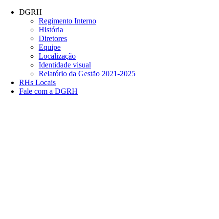
Conteúdo principal
Menu principal
Rodapé
DGRH
Regimento Interno
História
Diretores
Equipe
Localização
Identidade visual
Relatório da Gestão 2021-2025
RHs Locais
Fale com a DGRH
Link para o Facebook
Link para o Twitter