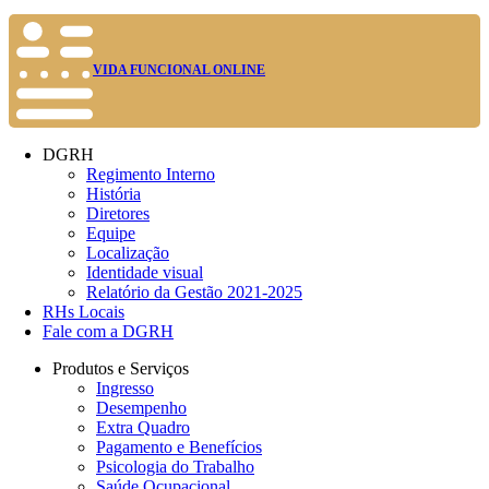
VIDA FUNCIONAL ONLINE
DGRH
Regimento Interno
História
Diretores
Equipe
Localização
Identidade visual
Relatório da Gestão 2021-2025
RHs Locais
Fale com a DGRH
Produtos e Serviços
Ingresso
Desempenho
Extra Quadro
Pagamento e Benefícios
Psicologia do Trabalho
Saúde Ocupacional