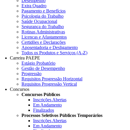
Desempenho
Extra Quadro
Pagamento e Benefícios
Psicologia do Trabalho
Saúde Ocupacional
Segurança do Trabalho
Rotinas Administrativas
Licenças e Afastamentos
Certidões e Declarações
Aposentadoria e Desligamento
Todos os Produtos e Serviços (A-Z)
Carreira PAEPE
Estágio Probatório
Gestão de Desempenho
Progressão
Requisitos Progressão Horizontal
Requisitos Progressão Vertical
Concursos
Concursos Públicos
Inscrições Abertas
Em Andamento
Finalizados
Processos Seletivos Públicos Temporários
Inscrições Abertas
Em Andamento