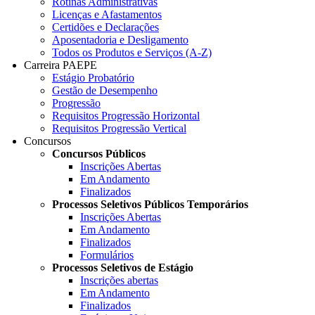
Rotinas Administrativas
Licenças e Afastamentos
Certidões e Declarações
Aposentadoria e Desligamento
Todos os Produtos e Serviços (A-Z)
Carreira PAEPE
Estágio Probatório
Gestão de Desempenho
Progressão
Requisitos Progressão Horizontal
Requisitos Progressão Vertical
Concursos
Concursos Públicos
Inscrições Abertas
Em Andamento
Finalizados
Processos Seletivos Públicos Temporários
Inscrições Abertas
Em Andamento
Finalizados
Formulários
Processos Seletivos de Estágio
Inscrições abertas
Em Andamento
Finalizados