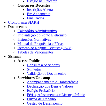
Estágio na Unicamp
Concursos Docentes
Inscrições Abertas
Em Andamento
Finalizados
Cronograma SIARH
Documentos
Calendário Administrativo
Implantação do Ponto Eletrônico
Instruções Normativas
Manual de Frequência e Férias
Retorno ao Regime Celetista (85-88)
Tabelas de Vencimentos
Sistemas
Acesso Público
Consulta a Servidores
S-Integra
Validação de Documentos
Servidores Unicamp
Acompanhamento e Transferência
Declaração dos Bens e Valores
Estágio Probatório
Férias, Afastamentos e Licença-Prêmio
Fluxos de Trabalho
Gestão de Desempenho