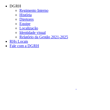
Conteúdo principal
Menu principal
Rodapé
DGRH
Regimento Interno
História
Diretores
Equipe
Localização
Identidade visual
Relatório da Gestão 2021-2025
RHs Locais
Fale com a DGRH
Link para o Faceboo
Aumentar fonte