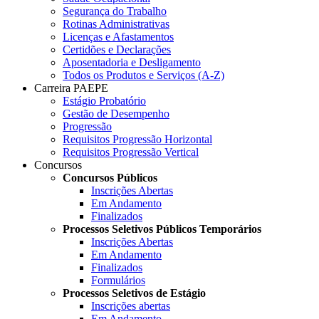
Segurança do Trabalho
Rotinas Administrativas
Licenças e Afastamentos
Certidões e Declarações
Aposentadoria e Desligamento
Todos os Produtos e Serviços (A-Z)
Carreira PAEPE
Estágio Probatório
Gestão de Desempenho
Progressão
Requisitos Progressão Horizontal
Requisitos Progressão Vertical
Concursos
Concursos Públicos
Inscrições Abertas
Em Andamento
Finalizados
Processos Seletivos Públicos Temporários
Inscrições Abertas
Em Andamento
Finalizados
Formulários
Processos Seletivos de Estágio
Inscrições abertas
Em Andamento