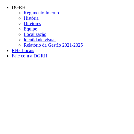
Conteúdo principal
Menu principal
Rodapé
DGRH
Regimento Interno
História
Diretores
Equipe
Localização
Identidade visual
Relatório da Gestão 2021-2025
RHs Locais
Fale com a DGRH
Link para o Facebook
Link para o Twitter