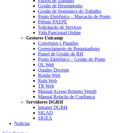
Fluxos de Trabalho
Gestão de Desempenho
Gestão de Segurança do Trabalho
Ponto Eletrônico – Marcação de Ponto
Prêmio PAEPE
Solicitação de Serviços
Vida Funcional Online
Gestores Unicamp
Convênios e Plantões
Gerenciamento de Pesquisadores
Painel de Gestão de RH
Ponto Eletrônico – Gestão do Ponto
QL Web
Quadro Docente
Ronda Web
Rubi Web
TR Web
Manual Acesso Remoto Vetorh
Manual Relação de Confiança
Servidores DGRH
Intranet DGRH
SIGAD
SIGEA
Notícias