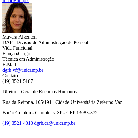
Início
Equipes
Mayara Algenton
DAP - Divisão de Administração de Pessoal
Vida Funcional
Função/Cargo
Técnica em Administração
E-Mail
dgrh.vf@unicamp.br
Contato
(19) 3521-5187
Diretoria Geral de Recursos Humanos
Rua da Reitoria, 165/191 - Cidade Universitária Zeferino Vaz
Barão Geraldo - Campinas, SP - CEP 13083-872
(19) 3521-4818
dgrh.ca@unicamp.br
Link para o Facebook