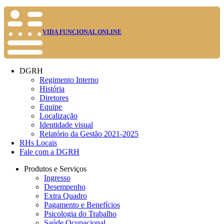
VIDA FUNCIONAL ONLINE
DGRH
Regimento Interno
História
Diretores
Equipe
Localização
Identidade visual
Relatório da Gestão 2021-2025
RHs Locais
Fale com a DGRH
Produtos e Serviços
Ingresso
Desempenho
Extra Quadro
Pagamento e Benefícios
Psicologia do Trabalho
Saúde Ocupacional