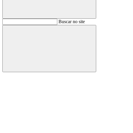
Buscar
Buscar no site
Buscar
Aumentar fonte
Diminuir fonte