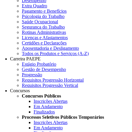
Desempenho
Extra Quadro
Pagamento e Benefícios
Psicologia do Trabalho
Saúde Ocupacional
Segurança do Trabalho
Rotinas Administrativas
Licenças e Afastamentos
Certidões e Declarações
Aposentadoria e Desligamento
Todos os Produtos e Serviços (A-Z)
Carreira PAEPE
Estágio Probatório
Gestão de Desempenho
Progressão
Requisitos Progressão Horizontal
Requisitos Progressão Vertical
Concursos
Concursos Públicos
Inscrições Abertas
Em Andamento
Finalizados
Processos Seletivos Públicos Temporários
Inscrições Abertas
Em Andamento