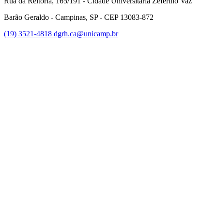
Rua da Reitoria, 165/191 - Cidade Universitária Zeferino Vaz
Barão Geraldo - Campinas, SP - CEP 13083-872
(19) 3521-4818
dgrh.ca@unicamp.br
Link para o Facebook
Link para o Twitter
Link para o Instagram