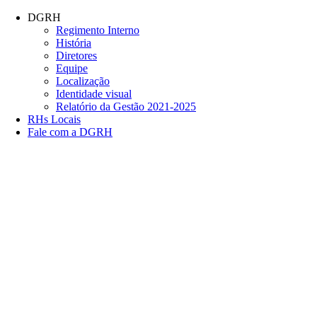
Conteúdo principal
Menu principal
Rodapé
DGRH
Regimento Interno
História
Diretores
Equipe
Localização
Identidade visual
Relatório da Gestão 2021-2025
RHs Locais
Fale com a DGRH
Link para o Facebook
Link para o Twitter