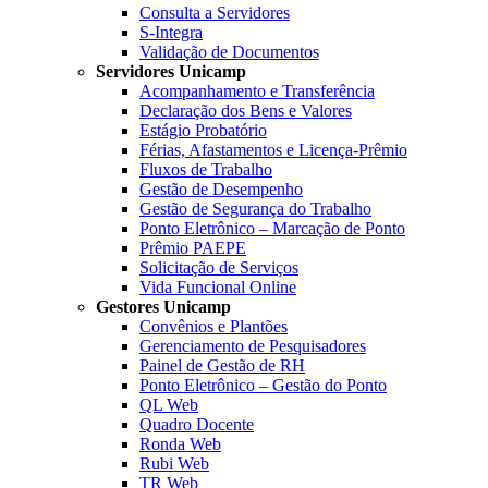
Consulta a Servidores
S-Integra
Validação de Documentos
Servidores Unicamp
Acompanhamento e Transferência
Declaração dos Bens e Valores
Estágio Probatório
Férias, Afastamentos e Licença-Prêmio
Fluxos de Trabalho
Gestão de Desempenho
Gestão de Segurança do Trabalho
Ponto Eletrônico – Marcação de Ponto
Prêmio PAEPE
Solicitação de Serviços
Vida Funcional Online
Gestores Unicamp
Convênios e Plantões
Gerenciamento de Pesquisadores
Painel de Gestão de RH
Ponto Eletrônico – Gestão do Ponto
QL Web
Quadro Docente
Ronda Web
Rubi Web
TR Web