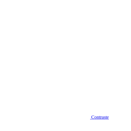
Diminuir fonte
Contraste