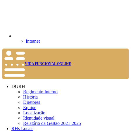
Intranet
VIDA FUNCIONAL ONLINE
DGRH
Regimento Interno
História
Diretores
Equipe
Localização
Identidade visual
Relatório da Gestão 2021-2025
RHs Locais