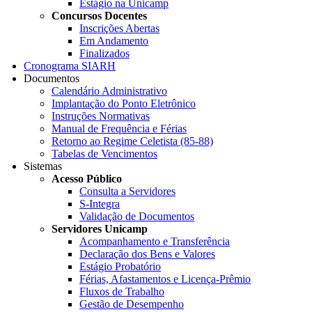
Estágio na Unicamp
Concursos Docentes
Inscrições Abertas
Em Andamento
Finalizados
Cronograma SIARH
Documentos
Calendário Administrativo
Implantação do Ponto Eletrônico
Instruções Normativas
Manual de Frequência e Férias
Retorno ao Regime Celetista (85-88)
Tabelas de Vencimentos
Sistemas
Acesso Público
Consulta a Servidores
S-Integra
Validação de Documentos
Servidores Unicamp
Acompanhamento e Transferência
Declaração dos Bens e Valores
Estágio Probatório
Férias, Afastamentos e Licença-Prêmio
Fluxos de Trabalho
Gestão de Desempenho