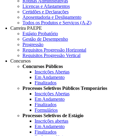
Rotinas Administrativas
Licenças e Afastamentos
Certidões e Declarações
Aposentadoria e Desligamento
Todos os Produtos e Serviços (A-Z)
Carreira PAEPE
Estágio Probatório
Gestão de Desempenho
Progressão
Requisitos Progressão Horizontal
Requisitos Progressão Vertical
Concursos
Concursos Públicos
Inscrições Abertas
Em Andamento
Finalizados
Processos Seletivos Públicos Temporários
Inscrições Abertas
Em Andamento
Finalizados
Formulários
Processos Seletivos de Estágio
Inscrições abertas
Em Andamento
Finalizados