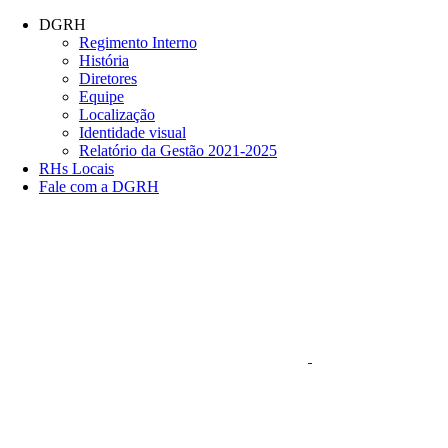
Conteúdo principal
Menu principal
Rodapé
DGRH
Regimento Interno
História
Diretores
Equipe
Localização
Identidade visual
Relatório da Gestão 2021-2025
RHs Locais
Fale com a DGRH
Link para o Faceboo
Aumentar fonte