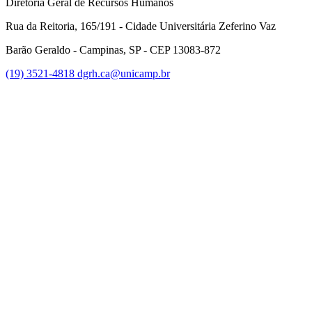
Diretoria Geral de Recursos Humanos
Rua da Reitoria, 165/191 - Cidade Universitária Zeferino Vaz
Barão Geraldo - Campinas, SP - CEP 13083-872
(19) 3521-4818
dgrh.ca@unicamp.br
Link para o Facebook
Link para o Twitter
Link para o Instagram