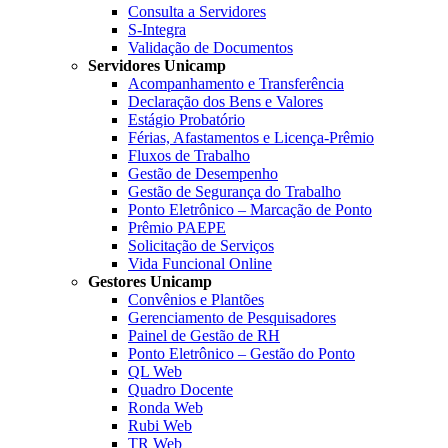
Consulta a Servidores
S-Integra
Validação de Documentos
Servidores Unicamp
Acompanhamento e Transferência
Declaração dos Bens e Valores
Estágio Probatório
Férias, Afastamentos e Licença-Prêmio
Fluxos de Trabalho
Gestão de Desempenho
Gestão de Segurança do Trabalho
Ponto Eletrônico – Marcação de Ponto
Prêmio PAEPE
Solicitação de Serviços
Vida Funcional Online
Gestores Unicamp
Convênios e Plantões
Gerenciamento de Pesquisadores
Painel de Gestão de RH
Ponto Eletrônico – Gestão do Ponto
QL Web
Quadro Docente
Ronda Web
Rubi Web
TR Web