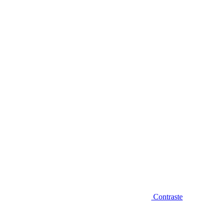
Diminuir fonte
Contraste