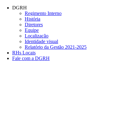
Conteúdo principal
Menu principal
Rodapé
DGRH
Regimento Interno
História
Diretores
Equipe
Localização
Identidade visual
Relatório da Gestão 2021-2025
RHs Locais
Fale com a DGRH
Link para o Facebook
Link para o Twitter