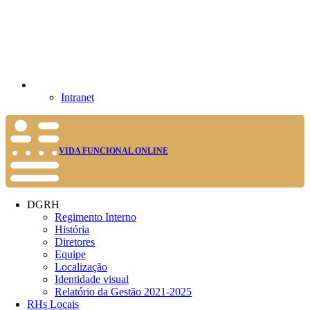
Intranet
VIDA FUNCIONAL ONLINE
DGRH
Regimento Interno
História
Diretores
Equipe
Localização
Identidade visual
Relatório da Gestão 2021-2025
RHs Locais