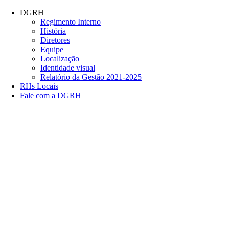
Conteúdo principal
Menu principal
Rodapé
DGRH
Regimento Interno
História
Diretores
Equipe
Localização
Identidade visual
Relatório da Gestão 2021-2025
RHs Locais
Fale com a DGRH
Link para o Faceboo
Aumentar fonte