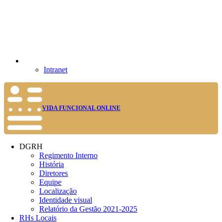
Intranet
VIDA FUNCIONAL ONLINE
DGRH
Regimento Interno
História
Diretores
Equipe
Localização
Identidade visual
Relatório da Gestão 2021-2025
RHs Locais