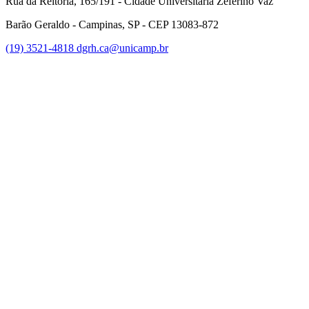
Rua da Reitoria, 165/191 - Cidade Universitária Zeferino Vaz
Barão Geraldo - Campinas, SP - CEP 13083-872
(19) 3521-4818
dgrh.ca@unicamp.br
Link para o Facebook
Link para o Twitter
Link para o Instagram