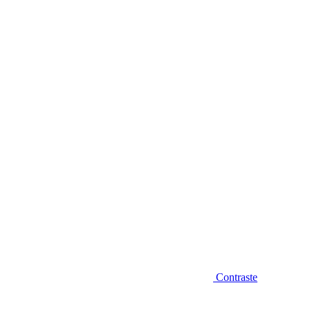
Diminuir fonte
Contraste