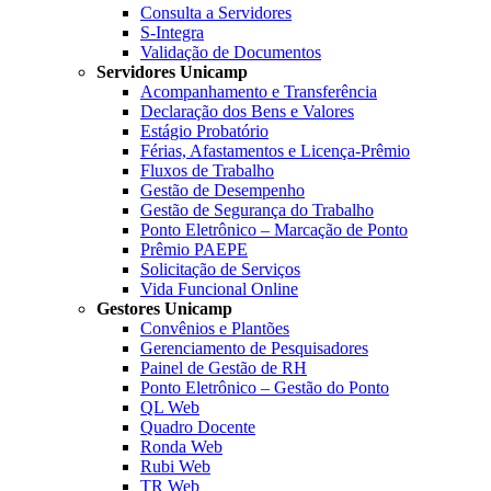
Consulta a Servidores
S-Integra
Validação de Documentos
Servidores Unicamp
Acompanhamento e Transferência
Declaração dos Bens e Valores
Estágio Probatório
Férias, Afastamentos e Licença-Prêmio
Fluxos de Trabalho
Gestão de Desempenho
Gestão de Segurança do Trabalho
Ponto Eletrônico – Marcação de Ponto
Prêmio PAEPE
Solicitação de Serviços
Vida Funcional Online
Gestores Unicamp
Convênios e Plantões
Gerenciamento de Pesquisadores
Painel de Gestão de RH
Ponto Eletrônico – Gestão do Ponto
QL Web
Quadro Docente
Ronda Web
Rubi Web
TR Web