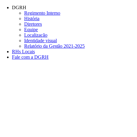
Conteúdo principal
Menu principal
Rodapé
DGRH
Regimento Interno
História
Diretores
Equipe
Localização
Identidade visual
Relatório da Gestão 2021-2025
RHs Locais
Fale com a DGRH
Link para o Facebook
Link para o Twitter