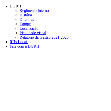
Conteúdo principal
Menu principal
Rodapé
DGRH
Regimento Interno
História
Diretores
Equipe
Localização
Identidade visual
Relatório da Gestão 2021-2025
RHs Locais
Fale com a DGRH
Link para o Faceboo
Aumentar fonte