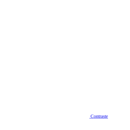
Diminuir fonte
Contraste