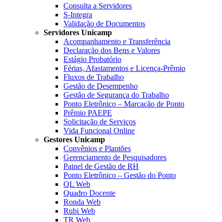
Consulta a Servidores
S-Integra
Validação de Documentos
Servidores Unicamp
Acompanhamento e Transferência
Declaração dos Bens e Valores
Estágio Probatório
Férias, Afastamentos e Licença-Prêmio
Fluxos de Trabalho
Gestão de Desempenho
Gestão de Segurança do Trabalho
Ponto Eletrônico – Marcação de Ponto
Prêmio PAEPE
Solicitação de Serviços
Vida Funcional Online
Gestores Unicamp
Convênios e Plantões
Gerenciamento de Pesquisadores
Painel de Gestão de RH
Ponto Eletrônico – Gestão do Ponto
QL Web
Quadro Docente
Ronda Web
Rubi Web
TR Web