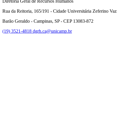
Diretoria Geral de Recursos Humanos
Rua da Reitoria, 165/191 - Cidade Universitária Zeferino Vaz
Barão Geraldo - Campinas, SP - CEP 13083-872
(19) 3521-4818
dgrh.ca@unicamp.br
Link para o Facebook
Link para o Twitter
Link para o Instagram