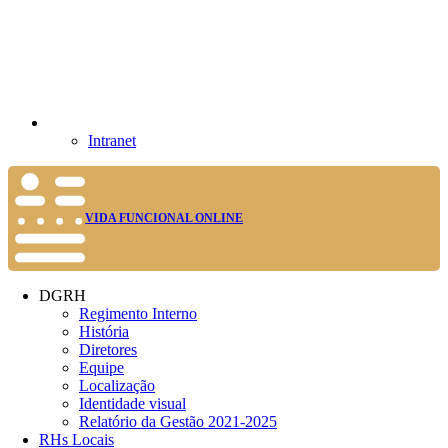
Intranet
VIDA FUNCIONAL ONLINE
DGRH
Regimento Interno
História
Diretores
Equipe
Localização
Identidade visual
Relatório da Gestão 2021-2025
RHs Locais