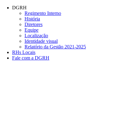
Conteúdo principal
Menu principal
Rodapé
DGRH
Regimento Interno
História
Diretores
Equipe
Localização
Identidade visual
Relatório da Gestão 2021-2025
RHs Locais
Fale com a DGRH
Link para o Facebook
Link para o Twitter