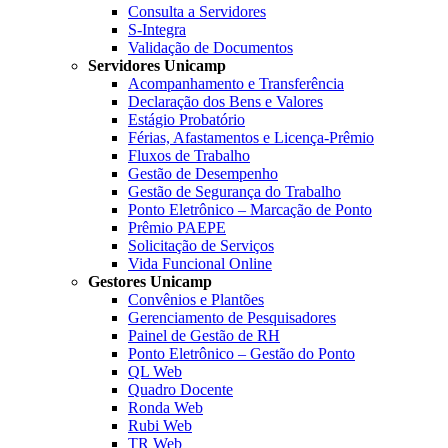
Consulta a Servidores
S-Integra
Validação de Documentos
Servidores Unicamp
Acompanhamento e Transferência
Declaração dos Bens e Valores
Estágio Probatório
Férias, Afastamentos e Licença-Prêmio
Fluxos de Trabalho
Gestão de Desempenho
Gestão de Segurança do Trabalho
Ponto Eletrônico – Marcação de Ponto
Prêmio PAEPE
Solicitação de Serviços
Vida Funcional Online
Gestores Unicamp
Convênios e Plantões
Gerenciamento de Pesquisadores
Painel de Gestão de RH
Ponto Eletrônico – Gestão do Ponto
QL Web
Quadro Docente
Ronda Web
Rubi Web
TR Web