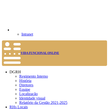
Intranet
VIDA FUNCIONAL ONLINE
DGRH
Regimento Interno
História
Diretores
Equipe
Localização
Identidade visual
Relatório da Gestão 2021-2025
RHs Locais