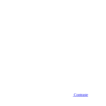
Diminuir fonte
Contraste