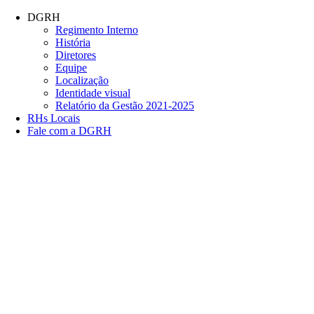
Conteúdo principal
Menu principal
Rodapé
DGRH
Regimento Interno
História
Diretores
Equipe
Localização
Identidade visual
Relatório da Gestão 2021-2025
RHs Locais
Fale com a DGRH
Link para o Facebook
Link para o Twitter