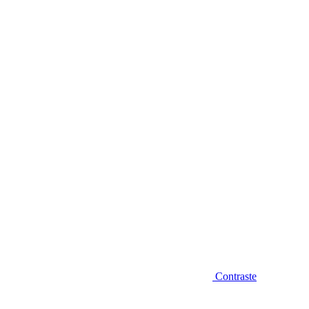
Diminuir fonte
Contraste