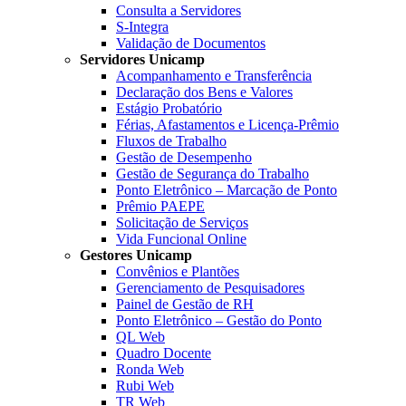
Consulta a Servidores
S-Integra
Validação de Documentos
Servidores Unicamp
Acompanhamento e Transferência
Declaração dos Bens e Valores
Estágio Probatório
Férias, Afastamentos e Licença-Prêmio
Fluxos de Trabalho
Gestão de Desempenho
Gestão de Segurança do Trabalho
Ponto Eletrônico – Marcação de Ponto
Prêmio PAEPE
Solicitação de Serviços
Vida Funcional Online
Gestores Unicamp
Convênios e Plantões
Gerenciamento de Pesquisadores
Painel de Gestão de RH
Ponto Eletrônico – Gestão do Ponto
QL Web
Quadro Docente
Ronda Web
Rubi Web
TR Web