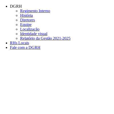
Conteúdo principal
Menu principal
Rodapé
DGRH
Regimento Interno
História
Diretores
Equipe
Localização
Identidade visual
Relatório da Gestão 2021-2025
RHs Locais
Fale com a DGRH
Link para o Facebook
Link para o Twitter