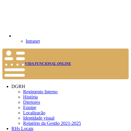
Intranet
VIDA FUNCIONAL ONLINE
DGRH
Regimento Interno
História
Diretores
Equipe
Localização
Identidade visual
Relatório da Gestão 2021-2025
RHs Locais