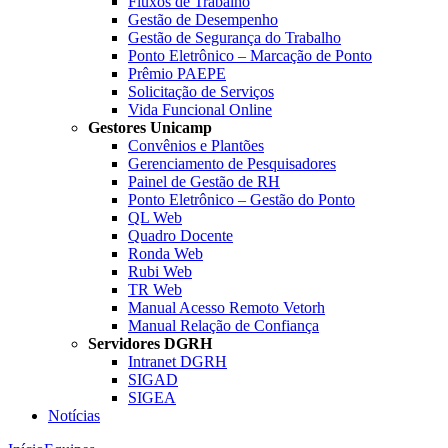
Fluxos de Trabalho
Gestão de Desempenho
Gestão de Segurança do Trabalho
Ponto Eletrônico – Marcação de Ponto
Prêmio PAEPE
Solicitação de Serviços
Vida Funcional Online
Gestores Unicamp
Convênios e Plantões
Gerenciamento de Pesquisadores
Painel de Gestão de RH
Ponto Eletrônico – Gestão do Ponto
QL Web
Quadro Docente
Ronda Web
Rubi Web
TR Web
Manual Acesso Remoto Vetorh
Manual Relação de Confiança
Servidores DGRH
Intranet DGRH
SIGAD
SIGEA
Notícias