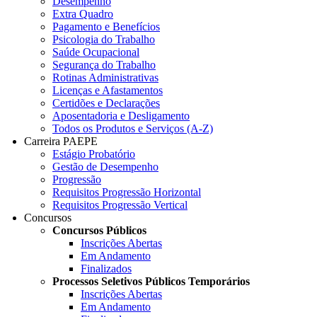
Desempenho
Extra Quadro
Pagamento e Benefícios
Psicologia do Trabalho
Saúde Ocupacional
Segurança do Trabalho
Rotinas Administrativas
Licenças e Afastamentos
Certidões e Declarações
Aposentadoria e Desligamento
Todos os Produtos e Serviços (A-Z)
Carreira PAEPE
Estágio Probatório
Gestão de Desempenho
Progressão
Requisitos Progressão Horizontal
Requisitos Progressão Vertical
Concursos
Concursos Públicos
Inscrições Abertas
Em Andamento
Finalizados
Processos Seletivos Públicos Temporários
Inscrições Abertas
Em Andamento