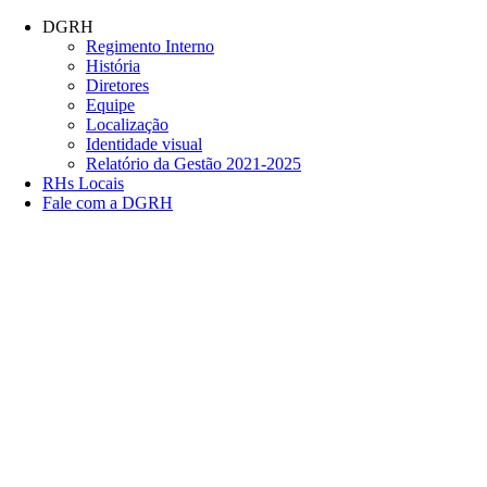
Conteúdo principal
Menu principal
Rodapé
DGRH
Regimento Interno
História
Diretores
Equipe
Localização
Identidade visual
Relatório da Gestão 2021-2025
RHs Locais
Fale com a DGRH
Link para o Facebook
Link para o Twitter