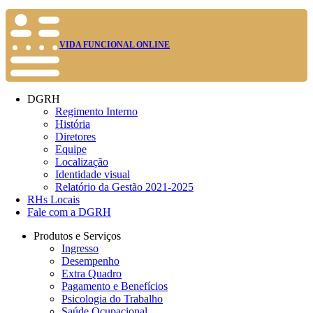
VIDA FUNCIONAL ONLINE
DGRH
Regimento Interno
História
Diretores
Equipe
Localização
Identidade visual
Relatório da Gestão 2021-2025
RHs Locais
Fale com a DGRH
Produtos e Serviços
Ingresso
Desempenho
Extra Quadro
Pagamento e Benefícios
Psicologia do Trabalho
Saúde Ocupacional