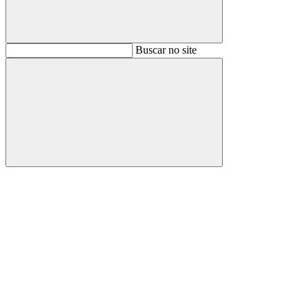
Buscar
Buscar no site
Buscar
Aumentar fonte
Diminuir fonte