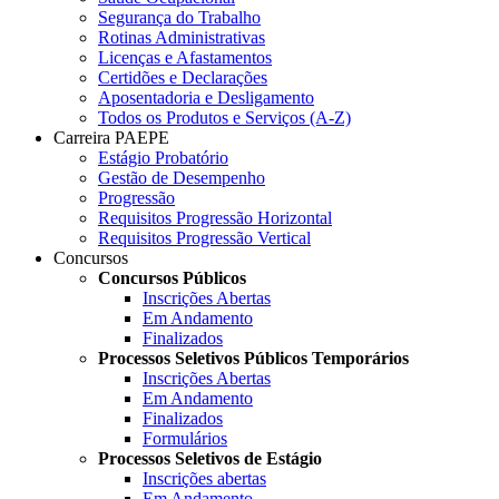
Segurança do Trabalho
Rotinas Administrativas
Licenças e Afastamentos
Certidões e Declarações
Aposentadoria e Desligamento
Todos os Produtos e Serviços (A-Z)
Carreira PAEPE
Estágio Probatório
Gestão de Desempenho
Progressão
Requisitos Progressão Horizontal
Requisitos Progressão Vertical
Concursos
Concursos Públicos
Inscrições Abertas
Em Andamento
Finalizados
Processos Seletivos Públicos Temporários
Inscrições Abertas
Em Andamento
Finalizados
Formulários
Processos Seletivos de Estágio
Inscrições abertas
Em Andamento