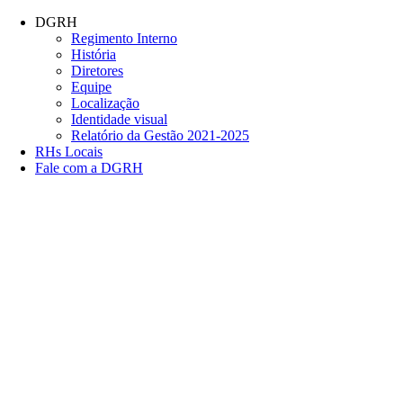
Conteúdo principal
Menu principal
Rodapé
DGRH
Regimento Interno
História
Diretores
Equipe
Localização
Identidade visual
Relatório da Gestão 2021-2025
RHs Locais
Fale com a DGRH
Link para o Facebook
Link para o Twitter