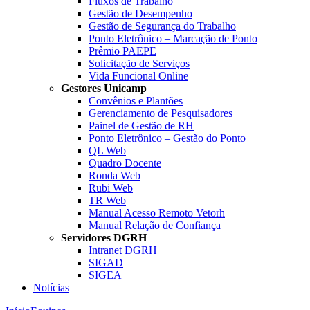
Fluxos de Trabalho
Gestão de Desempenho
Gestão de Segurança do Trabalho
Ponto Eletrônico – Marcação de Ponto
Prêmio PAEPE
Solicitação de Serviços
Vida Funcional Online
Gestores Unicamp
Convênios e Plantões
Gerenciamento de Pesquisadores
Painel de Gestão de RH
Ponto Eletrônico – Gestão do Ponto
QL Web
Quadro Docente
Ronda Web
Rubi Web
TR Web
Manual Acesso Remoto Vetorh
Manual Relação de Confiança
Servidores DGRH
Intranet DGRH
SIGAD
SIGEA
Notícias