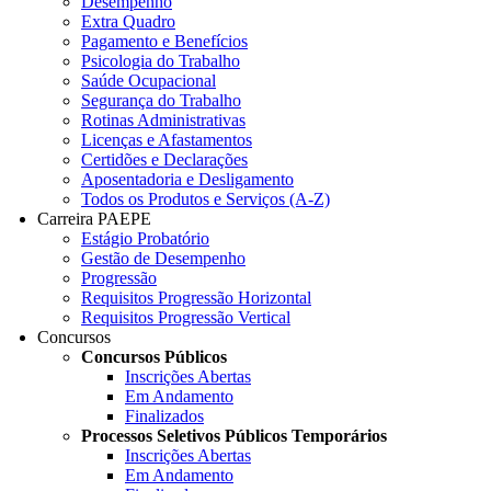
Desempenho
Extra Quadro
Pagamento e Benefícios
Psicologia do Trabalho
Saúde Ocupacional
Segurança do Trabalho
Rotinas Administrativas
Licenças e Afastamentos
Certidões e Declarações
Aposentadoria e Desligamento
Todos os Produtos e Serviços (A-Z)
Carreira PAEPE
Estágio Probatório
Gestão de Desempenho
Progressão
Requisitos Progressão Horizontal
Requisitos Progressão Vertical
Concursos
Concursos Públicos
Inscrições Abertas
Em Andamento
Finalizados
Processos Seletivos Públicos Temporários
Inscrições Abertas
Em Andamento