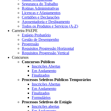
Segurança do Trabalho
Rotinas Administrativas
Licenças e Afastamentos
Certidões e Declarações
Aposentadoria e Desligamento
Todos os Produtos e Serviços (A-Z)
Carreira PAEPE
Estágio Probatório
Gestão de Desempenho
Progressão
Requisitos Progressão Horizontal
Requisitos Progressão Vertical
Concursos
Concursos Públicos
Inscrições Abertas
Em Andamento
Finalizados
Processos Seletivos Públicos Temporários
Inscrições Abertas
Em Andamento
Finalizados
Formulários
Processos Seletivos de Estágio
Inscrições abertas
Em Andamento