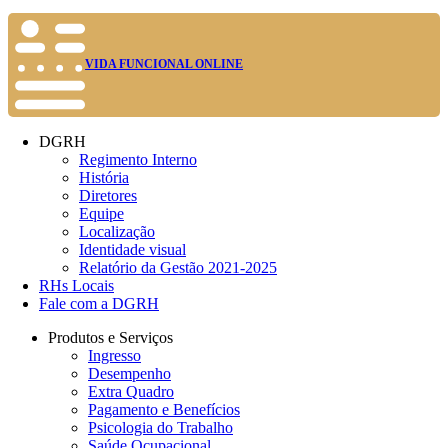
VIDA FUNCIONAL ONLINE
DGRH
Regimento Interno
História
Diretores
Equipe
Localização
Identidade visual
Relatório da Gestão 2021-2025
RHs Locais
Fale com a DGRH
Produtos e Serviços
Ingresso
Desempenho
Extra Quadro
Pagamento e Benefícios
Psicologia do Trabalho
Saúde Ocupacional