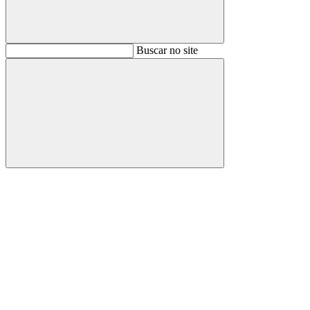
Buscar
Buscar no site
Buscar
Aumentar fonte
Diminuir fonte