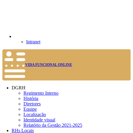
Intranet
VIDA FUNCIONAL ONLINE
DGRH
Regimento Interno
História
Diretores
Equipe
Localização
Identidade visual
Relatório da Gestão 2021-2025
RHs Locais