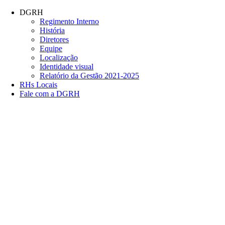
Conteúdo principal
Menu principal
Rodapé
DGRH
Regimento Interno
História
Diretores
Equipe
Localização
Identidade visual
Relatório da Gestão 2021-2025
RHs Locais
Fale com a DGRH
Link para o Facebook
Link para o Twitter