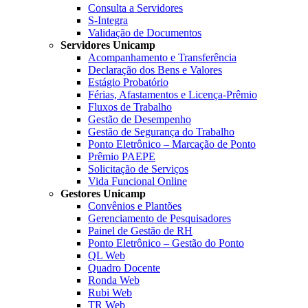
Consulta a Servidores
S-Integra
Validação de Documentos
Servidores Unicamp
Acompanhamento e Transferência
Declaração dos Bens e Valores
Estágio Probatório
Férias, Afastamentos e Licença-Prêmio
Fluxos de Trabalho
Gestão de Desempenho
Gestão de Segurança do Trabalho
Ponto Eletrônico – Marcação de Ponto
Prêmio PAEPE
Solicitação de Serviços
Vida Funcional Online
Gestores Unicamp
Convênios e Plantões
Gerenciamento de Pesquisadores
Painel de Gestão de RH
Ponto Eletrônico – Gestão do Ponto
QL Web
Quadro Docente
Ronda Web
Rubi Web
TR Web