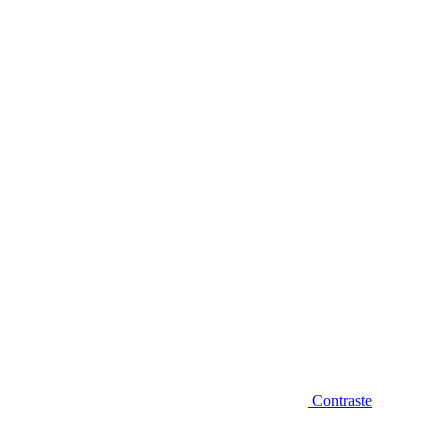
Diminuir fonte
Contraste