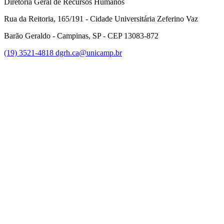
Diretoria Geral de Recursos Humanos
Rua da Reitoria, 165/191 - Cidade Universitária Zeferino Vaz
Barão Geraldo - Campinas, SP - CEP 13083-872
(19) 3521-4818
dgrh.ca@unicamp.br
Link para o Facebook
Link para o Twitter
Link para o Instagram