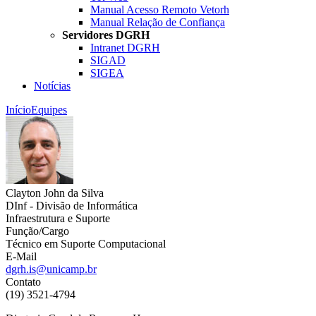
Manual Acesso Remoto Vetorh
Manual Relação de Confiança
Servidores DGRH
Intranet DGRH
SIGAD
SIGEA
Notícias
Início
Equipes
Clayton John da Silva
DInf - Divisão de Informática
Infraestrutura e Suporte
Função/Cargo
Técnico em Suporte Computacional
E-Mail
dgrh.is@unicamp.br
Contato
(19) 3521-4794